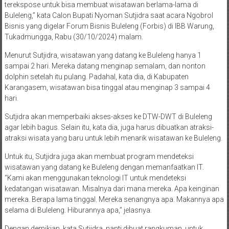
terekspose untuk bisa membuat wisatawan berlama-lama di
Buleleng,” kata Calon Bupati Nyoman Sutjidra saat acara Ngobrol
Bisnis yang digelar Forum Bisnis Buleleng (Forbis) di IBB Warung,
Tukadmungga, Rabu (30/10/2024) malam.
Menurut Sutjidra, wisatawan yang datang ke Buleleng hanya 1
sampai 2 hari. Mereka datang menginap semalam, dan nonton
dolphin setelah itu pulang. Padahal, kata dia, di Kabupaten
Karangasem, wisatawan bisa tinggal atau menginap 3 sampai 4
hari.
Sutjidra akan memperbaiki akses-akses ke DTW-DWT di Buleleng
agar lebih bagus. Selain itu, kata dia, juga harus dibuatkan atraksi-
atraksi wisata yang baru untuk lebih menarik wisatawan ke Buleleng.
Untuk itu, Sutjidra juga akan membuat program mendeteksi
wisatawan yang datang ke Buleleng dengan memanfaatkan IT.
“Kami akan menggunakan teknologi IT untuk mendeteksi
kedatangan wisatawan. Misalnya dari mana mereka. Apa keinginan
mereka. Berapa lama tinggal. Mereka senangnya apa. Makannya apa
selama di Buleleng. Hiburannya apa,” jelasnya.
Dengan demikian, kata Sutjidra, nanti dibuat rangkuman, untuk