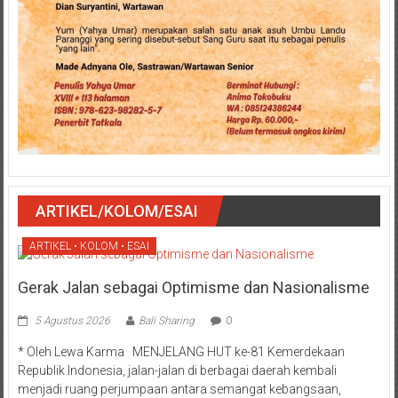
ARTIKEL/KOLOM/ESAI
ARTIKEL • KOLOM • ESAI
Gerak Jalan sebagai Optimisme dan Nasionalisme
5 Agustus 2026
Bali Sharing
0
* Oleh Lewa Karma MENJELANG HUT ke-81 Kemerdekaan
Republik Indonesia, jalan-jalan di berbagai daerah kembali
menjadi ruang perjumpaan antara semangat kebangsaan,