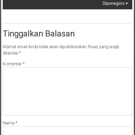
Diponegoro
Tinggalkan Balasan
Alamat email Anda tidak akan dipublikasikan.
Ruas yang wajib
ditandai
*
Komentar
*
Nama
*