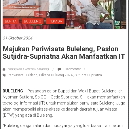
BERITA
BULELENG
PILKADA
31 Oktober 2024
Majukan Pariwisata Buleleng, Paslon
Sutjidra-Supriatna Akan Manfaatkan IT
Diposkan Oleh:Bali Sharing
0 Komentar
Pariwisata Buleleng
,
Pilkada Buleleng 2024
,
Sutjidra-Supriatna
BULELENG
– Pasangan calon Bupati dan Wakil Bupati Buleleng, dr.
Nyoman Sutjidra, Sp.OG – Gede Supriatna, SH, akan memanfaatkan
teknologi informasi (IT) untuk memajukan pariwisata Buleleng. Juga
akan memperbaiki akses-akses ke daerah-daerah tujuan wisata
(DTW) yang ada di Buleleng.
“Buleleng dengan alam dan budayanya yang luar biasa. Tapi belum