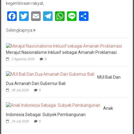
kegembiraan rakyat,
Facebook
Twitter
Email
Telegram
WhatsApp
Line
Share
Selengkapnya
Merajut Nasionalisme Inklusif sebagai Amanah Proklamasi
2 Agustus 2026
0
MUI Bali Dan
Dua Amanah Dari Gubernur Bali
28 Juli 2026
0
Anak
Indonesia Sebagai Subyek Pembangunan
24 Juli 2026
0