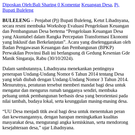
Diposkan Oleh:Bali Sharing
0 Komentar
Keuangan Desa
,
Pj.
Bupati Buleleng
BULELENG
– Penjabat (Pj) Bupati Buleleng, Ketut Lihadnyana,
secara resmi membuka Workshop Evaluasi Pengelolaan Keuangan
dan Pembangunan Desa bertema “Pengelolaan Keuangan Desa
yang Akuntabel dalam Rangka Percepatan Transformasi Ekonomi
yang Inklusif dan Berkelanjutan”. Acara yang diselenggarakan oleh
Badan Pengawasan Keuangan dan Pembangunan (BPKP)
Perwakilan Provinsi Bali ini berlangsung di Gedung Kesenian Gde
Manik Singaraja, Rabu (30/10/2024).
Dalam sambutannya, Lihadnyana menekankan pentingnya
penerapan Undang-Undang Nomor 6 Tahun 2014 tentang Desa
yang telah diubah dengan Undang-Undang Nomor 3 Tahun 2014.
Menurutnya, peraturan tersebut memberi mandat bagi desa untuk
mengatur dan mengurus rumah tangganya sendiri, membuka
peluang untuk pembangunan berbasis desa yang berorientasi pada
nilai tambah, budaya lokal, serta keunggulan masing-masing desa.
“UU Desa menjadi titik awal bagi desa untuk menentukan peran
dan kewenangannya, dengan harapan meningkatkan kualitas
masyarakat desa, mengurangi angka kemiskinan, serta mendorong
kesejahteraan desa,” ujar Lihadnyana.