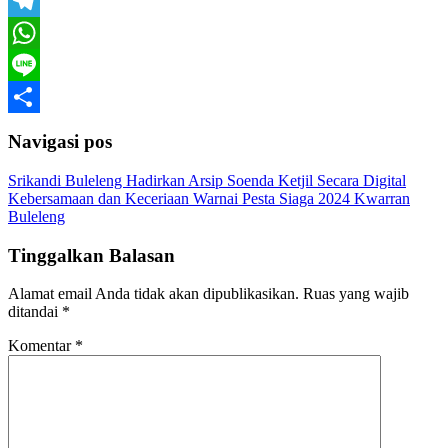
Email
Telegram
WhatsApp
Line
Share
Navigasi pos
Srikandi Buleleng Hadirkan Arsip Soenda Ketjil Secara Digital
Kebersamaan dan Keceriaan Warnai Pesta Siaga 2024 Kwarran
Buleleng
Tinggalkan Balasan
Alamat email Anda tidak akan dipublikasikan.
Ruas yang wajib
ditandai
*
Komentar
*