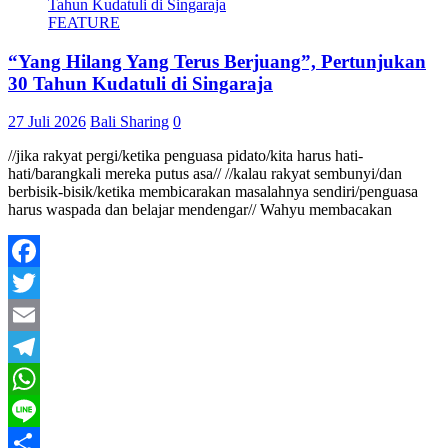
FEATURE
“Yang Hilang Yang Terus Berjuang”, Pertunjukan
30 Tahun Kudatuli di Singaraja
27 Juli 2026
Bali Sharing
0
//jika rakyat pergi/ketika penguasa pidato/kita harus hati-
hati/barangkali mereka putus asa// //kalau rakyat sembunyi/dan
berbisik-bisik/ketika membicarakan masalahnya sendiri/penguasa
harus waspada dan belajar mendengar// Wahyu membacakan
Facebook
Twitter
Email
Telegram
WhatsApp
Line