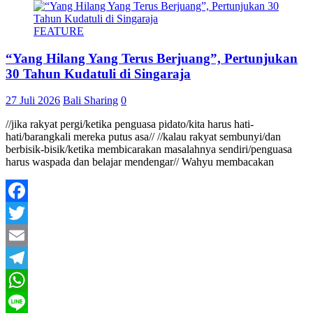
FEATURE
“Yang Hilang Yang Terus Berjuang”, Pertunjukan
30 Tahun Kudatuli di Singaraja
27 Juli 2026
Bali Sharing
0
//jika rakyat pergi/ketika penguasa pidato/kita harus hati-
hati/barangkali mereka putus asa// //kalau rakyat sembunyi/dan
berbisik-bisik/ketika membicarakan masalahnya sendiri/penguasa
harus waspada dan belajar mendengar// Wahyu membacakan
Facebook
Twitter
Email
Telegram
WhatsApp