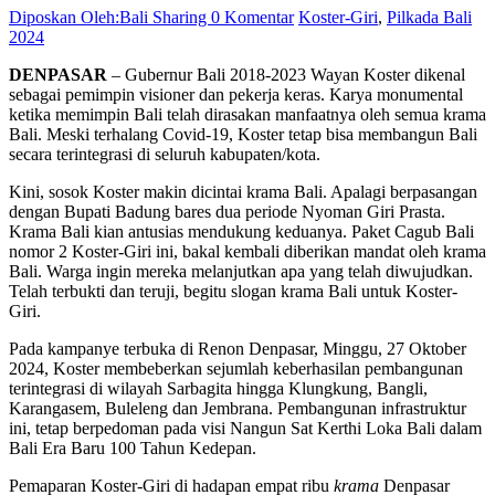
Diposkan Oleh:Bali Sharing
0 Komentar
Koster-Giri
,
Pilkada Bali
2024
DENPASAR
– Gubernur Bali 2018-2023 Wayan Koster dikenal
sebagai pemimpin visioner dan pekerja keras. Karya monumental
ketika memimpin Bali telah dirasakan manfaatnya oleh semua krama
Bali. Meski terhalang Covid-19, Koster tetap bisa membangun Bali
secara terintegrasi di seluruh kabupaten/kota.
Kini, sosok Koster makin dicintai krama Bali. Apalagi berpasangan
dengan Bupati Badung bares dua periode Nyoman Giri Prasta.
Krama Bali kian antusias mendukung keduanya. Paket Cagub Bali
nomor 2 Koster-Giri ini, bakal kembali diberikan mandat oleh krama
Bali. Warga ingin mereka melanjutkan apa yang telah diwujudkan.
Telah terbukti dan teruji, begitu slogan krama Bali untuk Koster-
Giri.
Pada kampanye terbuka di Renon Denpasar, Minggu, 27 Oktober
2024, Koster membeberkan sejumlah keberhasilan pembangunan
terintegrasi di wilayah Sarbagita hingga Klungkung, Bangli,
Karangasem, Buleleng dan Jembrana. Pembangunan infrastruktur
ini, tetap berpedoman pada visi Nangun Sat Kerthi Loka Bali dalam
Bali Era Baru 100 Tahun Kedepan.
Pemaparan Koster-Giri di hadapan empat ribu
krama
Denpasar