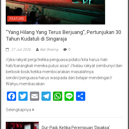
FEATURE
“Yang Hilang Yang Terus Berjuang”, Pertunjukan 30
Tahun Kudatuli di Singaraja
27 Juli 2026
Bali Sharing
0
//jika rakyat pergi/ketika penguasa pidato/kita harus hati-
hati/barangkali mereka putus asa// //kalau rakyat sembunyi/dan
berbisik-bisik/ketika membicarakan masalahnya
sendiri/penguasa harus waspada dan belajar mendengar//
Wahyu membacakan
Facebook
Twitter
Email
Telegram
WhatsApp
Line
Share
Selengkapnya
Dur-Padi, Ketika Perempuan ‘Dipaksa’