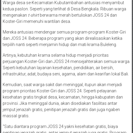
Warga desa se-Kecamatan Kubutambahan antusias menyambut
kedua paslon. Seperti yang terlihat di Desa Bengkala. Ribuan warga
mengenakan
t-shirt
berwarna merah bertuliskan JOSS 24 dan
Koster-Giri memenuhi wantilan desa.
Mereka antusias mendengar semua program-program Koster-Giri
dan JOSS 24. Beberapa program yang akan direalisasikan ketika
terpilih nanti seperti menjamin hidup dan mati krama Buleleng.
Artinya, kebutuhan krama selama hidup menjadi prioritas
perjuangan Koster-Giri dan JOSS 24 mensejahterakan semua warga.
Seperti kebutuhan layanan kesehatan, pendidikan, air bersih,
infrastruktur, adat, budaya seni, agama, alam dan kearifan lokal Bali.
Kemudian, saat warga sakit dan meninggal, itupun akan menjadi
program prioritas Koster-Giri dan JOSS 24. Seperti pelayanan
kesehatan gratis tingkat desa, kecamatan, hingga kabupaten dan
provinsi. Jika meninggal dunia, akan disediakan fasilitas antar
jemput jenazah gratis, penitipan jenazah gratis dan juga ngaben
massal gratis.
“Satu diantara program JOSS 24 yakni kesehatan gratis, biaya
penitipan jenazah gratis, antar jemput jenazah juga gratis. Program