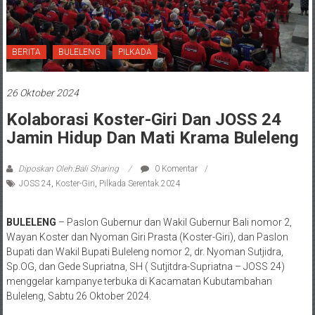
BERITA
BULELENG
PILKADA
26 Oktober 2024
Kolaborasi Koster-Giri Dan JOSS 24
Jamin Hidup Dan Mati Krama Buleleng
Diposkan Oleh:Bali Sharing
0 Komentar
JOSS 24
,
Koster-Giri
,
Pilkada Serentak 2024
BULELENG
– Paslon Gubernur dan Wakil Gubernur Bali nomor 2,
Wayan Koster dan Nyoman Giri Prasta (Koster-Giri), dan Paslon
Bupati dan Wakil Bupati Buleleng nomor 2, dr. Nyoman Sutjidra,
Sp.OG, dan Gede Supriatna, SH ( Sutjitdra-Supriatna – JOSS 24)
menggelar kampanye terbuka di Kacamatan Kubutambahan
Buleleng, Sabtu 26 Oktober 2024.