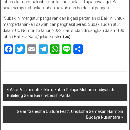
tahun akan kembali diberikan kepada petani. Tujuannya agar Bali
bisa mempertahankan lahan sawah dan berdaulat pangan.
“Subak ini mengatur pengairan dan irigasi pertanian di Bali. Ini untuk
mempertahankan sawah dan penghasil beras. Subak sudah atur
dalam UU Nomor 15 tahun 2023, dan sudah dituangkan dalam 100
tahun Bali Era Baru,” jelas Koster.
(bs)
Facebook
Twitter
Email
Telegram
WhatsApp
Line
Share
Navigasi
Aksi Pelajar untuk Iklim, Ikatan Pelajar Muhammadiyah di
Buleleng Gelar Bersih-bersih Pantai
pos
Gelar “Ganesha Culture Fest”, Undiksha Gemakan Harmoni
Budaya Nusantara