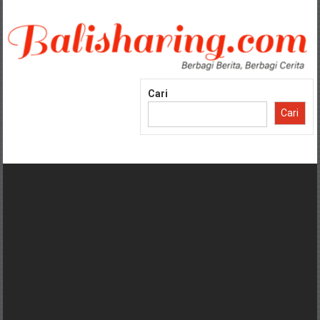
Lompat
ke
konten
Cari
Cari