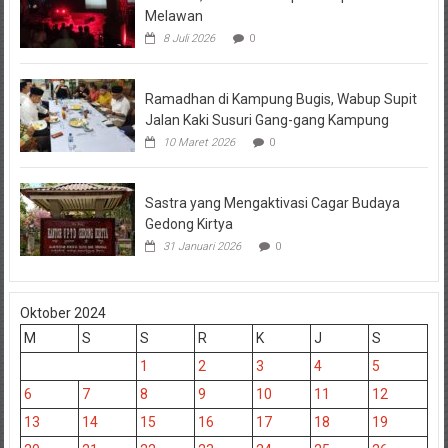
Melawan
8 Juli 2026
0
Ramadhan di Kampung Bugis, Wabup Supit
Jalan Kaki Susuri Gang-gang Kampung
10 Maret 2026
0
Sastra yang Mengaktivasi Cagar Budaya
Gedong Kirtya
31 Januari 2026
0
Oktober 2024
M
S
S
R
K
J
S
1
2
3
4
5
6
7
8
9
10
11
12
13
14
15
16
17
18
19