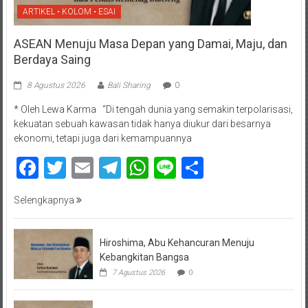
ARTIKEL • KOLOM • ESAI
ASEAN Menuju Masa Depan yang Damai, Maju, dan
Berdaya Saing
8 Agustus 2026
Bali Sharing
0
* Oleh Lewa Karma “Di tengah dunia yang semakin terpolarisasi,
kekuatan sebuah kawasan tidak hanya diukur dari besarnya
ekonomi, tetapi juga dari kemampuannya
Facebook
Twitter
Email
Telegram
WhatsApp
Line
Share
Selengkapnya
Hiroshima, Abu Kehancuran Menuju
Kebangkitan Bangsa
7 Agustus 2026
0