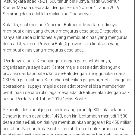
“Astungkara abad ke-21, 500 tahun berikutnya, hadir Gubernur
Koster. Menata desa adat dengan Perda Nomor 4 Tahun 2019.
Sekarang desa adat kita makin kuat,” paparnya.
Kata dia, saat menjadi Gubernur Bali periode pertama, dirinya
membuat dinas yang khusus mengurus desa adat. Ditegaskan,
hanya satu ada di Indonesia yang membuat dinas yang mengurus
desa adat, yakni di Provinsi Bali. Di provinsi lain tidak ada yang
membuat dinas yang mengurus desa adat.
“Perdanya dibuat. Kepanjangan tangan pemerintahannya,
organisasinya saya buat. Kantor majelis desa adat dibangun di
provinsi dan kabupaten/kota se-Bali, dengan menggunakan dana
CSR dari perusahaan. Kemudian diberikan pegawai, mobil, anggaran
operasional, supaya majelis desa adat provinsi bisa memberikan
pembinaan secara rutin, agar desa adat di Bali berjalan dengan baik
sesuai Perda No. 4 Tahun 2019,” jelas Koster.
Selain itu, desa adat juga diberikan anggaran Rp 300 juta setahun.
Dengan jumlah desa adat 1.493, dan kini bertambah menjadi 1.500
desa adat se-Bali, setidaknya membutuhkan anggaran Rp 450 miliar
per tahun. Namun, kata Koster, jumlah itu kecil untuk urusan desa
adat yang begitu besar, dari mengurus anak yang baru lahir sampai