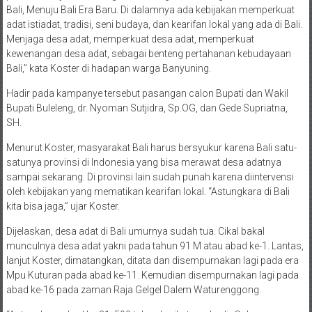
Bali, Menuju Bali Era Baru. Di dalamnya ada kebijakan memperkuat
adat istiadat, tradisi, seni budaya, dan kearifan lokal yang ada di Bali.
Menjaga desa adat, memperkuat desa adat, memperkuat
kewenangan desa adat, sebagai benteng pertahanan kebudayaan
Bali,” kata Koster di hadapan warga Banyuning.
Hadir pada kampanye tersebut pasangan calon Bupati dan Wakil
Bupati Buleleng, dr. Nyoman Sutjidra, Sp.OG, dan Gede Supriatna,
SH.
Menurut Koster, masyarakat Bali harus bersyukur karena Bali satu-
satunya provinsi di Indonesia yang bisa merawat desa adatnya
sampai sekarang. Di provinsi lain sudah punah karena diintervensi
oleh kebijakan yang mematikan kearifan lokal. “Astungkara di Bali
kita bisa jaga,” ujar Koster.
Dijelaskan, desa adat di Bali umurnya sudah tua. Cikal bakal
munculnya desa adat yakni pada tahun 91 M atau abad ke-1. Lantas,
lanjut Koster, dimatangkan, ditata dan disempurnakan lagi pada era
Mpu Kuturan pada abad ke-11. Kemudian disempurnakan lagi pada
abad ke-16 pada zaman Raja Gelgel Dalem Waturenggong.