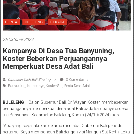
BERITA
BULELENG
PILKADA
25 Oktober 2024
Kampanye Di Desa Tua Banyuning,
Koster Beberkan Perjuangannya
Memperkuat Desa Adat Bali
Diposkan Oleh:Bali Sharing
0 Komentar
Banyuning
,
Kampanye
,
Koster-Giri
,
Perda Desa Adat
BULELENG
– Calon Gubernur Bali, Dr. Wayan Koster, membeberkan
perjuangannya memperkuat desa adat Bali pada kampanye di desa
tua Banyuning, Kecamatan Buleleng, Kamis (24/10/2024) sore.
“Apa yang saya lakukan selama menjabat Gubernur Bali periode
pertama. Saya membangun Bali dengan visi Nangun Sat Kerthi Loka