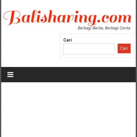
Lompat
ke
konten
Cari
Cari