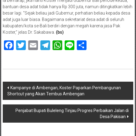
Ia berharap, jika nanti Koster menjadi Gubernur Bali periode kedua,
bantuan desa adat tidak hanya Rp 300 juta, namun ditingkatkan lebih
besar lagi. “Sejak beliau jadi Gubernur, perhatian beliau kepada desa
adat juga luar biasa. Bagaimana sekretariat desa adat di seluruh
kabupaten/kota se-Bali berdiri dengan megah karena jasa Pak
Koster,” jelas Dr. Sakabawa.
(bs)
Facebook
Twitter
Email
Telegram
WhatsApp
Line
Share
Navigasi
Kampanye di Ambengan, Koster Paparkan Pembangunan
Shortcut yang Akan Tembus Ambengan
pos
Penjabat Bupati Buleleng Tinjau Progres Perbaikan Jalan di
Desa Pakisan