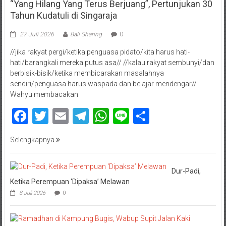
“Yang Hilang Yang Terus Berjuang”, Pertunjukan 30
Tahun Kudatuli di Singaraja
27 Juli 2026
Bali Sharing
0
//jika rakyat pergi/ketika penguasa pidato/kita harus hati-
hati/barangkali mereka putus asa// //kalau rakyat sembunyi/dan
berbisik-bisik/ketika membicarakan masalahnya
sendiri/penguasa harus waspada dan belajar mendengar//
Wahyu membacakan
Facebook
Twitter
Email
Telegram
WhatsApp
Line
Share
Selengkapnya
Dur-Padi,
Ketika Perempuan ‘Dipaksa’ Melawan
8 Juli 2026
0