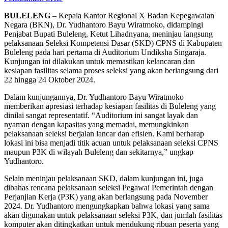
BULELENG
– Kepala Kantor Regional X Badan Kepegawaian
Negara (BKN), Dr. Yudhantoro Bayu Wiratmoko, didampingi
Penjabat Bupati Buleleng, Ketut Lihadnyana, meninjau langsung
pelaksanaan Seleksi Kompetensi Dasar (SKD) CPNS di Kabupaten
Buleleng pada hari pertama di Auditorium Undiksha Singaraja.
Kunjungan ini dilakukan untuk memastikan kelancaran dan
kesiapan fasilitas selama proses seleksi yang akan berlangsung dari
22 hingga 24 Oktober 2024.
Dalam kunjungannya, Dr. Yudhantoro Bayu Wiratmoko
memberikan apresiasi terhadap kesiapan fasilitas di Buleleng yang
dinilai sangat representatif. “Auditorium ini sangat layak dan
nyaman dengan kapasitas yang memadai, memungkinkan
pelaksanaan seleksi berjalan lancar dan efisien. Kami berharap
lokasi ini bisa menjadi titik acuan untuk pelaksanaan seleksi CPNS
maupun P3K di wilayah Buleleng dan sekitarnya,” ungkap
Yudhantoro.
Selain meninjau pelaksanaan SKD, dalam kunjungan ini, juga
dibahas rencana pelaksanaan seleksi Pegawai Pemerintah dengan
Perjanjian Kerja (P3K) yang akan berlangsung pada November
2024. Dr. Yudhantoro mengungkapkan bahwa lokasi yang sama
akan digunakan untuk pelaksanaan seleksi P3K, dan jumlah fasilitas
komputer akan ditingkatkan untuk mendukung ribuan peserta yang