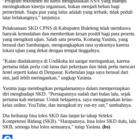
“Program rekrutmen ini harus menghasilkan ASN yang mampu
meningkatkan kinerja organisasi, bukan menjadi beban bagi
pemerintah. Siapa pun yang lulus adalah yang terbaik, tidak peduli
latar belakangnya,” lanjutnya.
Pelaksanaan SKD CPNS di Kabupaten Buleleng telah membawa
banyak kemudahan dan memberikan kesan positif bagi para peserta
yang mengikuti ujian. Salah satu peserta, Komang Yasinta, yang
berasal dari Sambangan, mengungkapkan rasa syukurnya karena
lokasi ujian yang dekat dengan tempat tinggalnya.
“Kalau diadakannya di Undiksha ini sangat meringankan, karena
pertama tidak perlu cuti lama dari pekerjaan dan tidak perlu mencari
hotel seperti kalau di Denpasar. Kebetulan juga saya berasal dari
sini, jadi lebih meringankan,” ungkap Yasinta.
Yasinta juga membagikan pengalamannya dalam mempersiapkan
diri menghadapi SKD. “Persiapannya sudah dari bulan lalu, sejak
pertama kali melamar. Untuk belajarnya, saya menggunakan kelas-
kelas online, YouTube, dan mengikuti try out-try out,” tambahnya.
Dia berharap bisa lolos SKD dan lanjut ke tahap Seleksi
Kompetensi Bidang (SKB). “Harapannya, bisa lolos SKD dulu, lalu
SKB, semoga bisa lolos semuanya,” tutup Yasinta.
(bs)