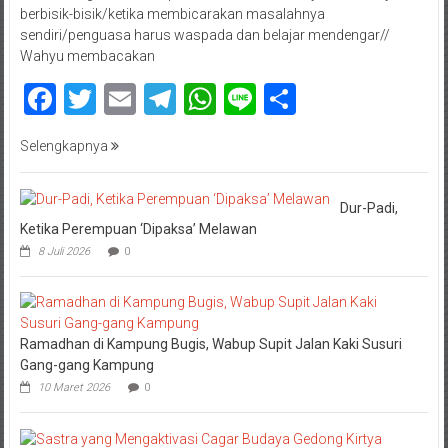
berbisik-bisik/ketika membicarakan masalahnya
sendiri/penguasa harus waspada dan belajar mendengar//
Wahyu membacakan
Facebook
Twitter
Email
Telegram
WhatsApp
Line
Share
Selengkapnya
Dur-Padi,
Ketika Perempuan ‘Dipaksa’ Melawan
8 Juli 2026
0
Ramadhan di Kampung Bugis, Wabup Supit Jalan Kaki Susuri
Gang-gang Kampung
10 Maret 2026
0