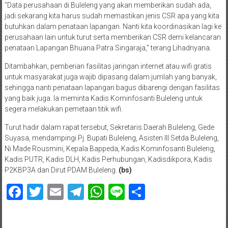
“Data perusahaan di Buleleng yang akan memberikan sudah ada,
jadi sekarang kita harus sudah memastikan jenis CSR apa yang kita
butuhkan dalam penataan lapangan. Nanti kita koordinasikan lagi ke
perusahaan lain untuk turut serta memberikan CSR demi kelancaran
penataan Lapangan Bhuana Patra Singaraja,” terang Lihadnyana.
Ditambahkan, pemberian fasilitas jaringan internet atau wifi gratis
untuk masyarakat juga wajib dipasang dalam jumlah yang banyak,
sehingga nanti penataan lapangan bagus dibarengi dengan fasilitas
yang baik juga. Ia meminta Kadis Kominfosanti Buleleng untuk
segera melakukan pemetaan titik wifi.
Turut hadir dalam rapat tersebut, Sekretaris Daerah Buleleng, Gede
Suyasa, mendampingi Pj. Bupati Buleleng, Asisten III Setda Buleleng,
Ni Made Rousmini, Kepala Bappeda, Kadis Kominfosanti Buleleng,
Kadis PUTR, Kadis DLH, Kadis Perhubungan, Kadisdikpora, Kadis
P2KBP3A dan Dirut PDAM Buleleng.
(bs)
Facebook
Twitter
Email
Telegram
WhatsApp
Line
Share