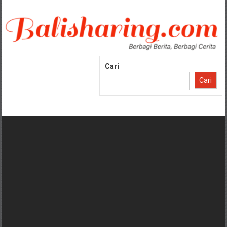
Lompat
ke
konten
Cari
Cari