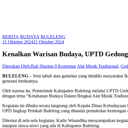
BERITA
BUDAYA
BULELENG
21 Oktober 2024
21 Oktober 2024
Kenalkan Warisan Budaya, UPTD Gedong K
Diposkan Oleh:Bali Sharing
0 Komentar
Alat Musik Tradisional
,
Ged
BULELENG
– Seni tabuh atau gamelan yang dimiliki masyarakat Ba
generasi berikutnya.
Oleh karena itu, Pemerintah Kabupaten Buleleng melalui UPTD Ged
dengan tema “Ketahanan Budaya Dalam Bingkai Alat Musik Tradisiona
Kegiatan ini dibuka secara langsung oleh Kepala Dinas Kebudayaa
OPD lingkup Pemkab Buleleng yang ditandai pemukulan kentongan 
Ditemui di sela-sela kegiatan, Kadis Wisandika menyampaikan kegiata
maupun siswa-siswi yang ada di Kabupaten Buleleng.