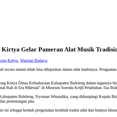
irtya Gelar Pameran Alat Musik Tradisio
ong Kirtya
,
Warisan Budaya
li secara umum tidak bisa dilepaskan dalam adat tradisinya. Penguatan
ong Kirtya Dinas Kebudayaan Kabupaten Buleleng dalam tugasnya bida
l Bali di Era Milenial” di Museum Soenda Ketjil Pelabuhan Tua Bule
n Kabupaten Buleleng, Nyoman Wisandika, yang didampingi Kepala Bi
dan pemotongan pita.
n ini sebagai bentuk pengenalan kembali tradisi adat dan budaya khusu