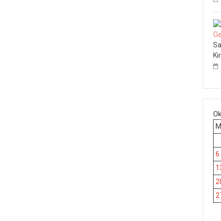
Sa
Ki
Ok
6
1
2
2