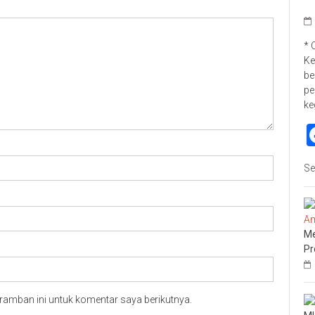
* 
Ke
be
pe
ke
Se
Me
Pr
ramban ini untuk komentar saya berikutnya.