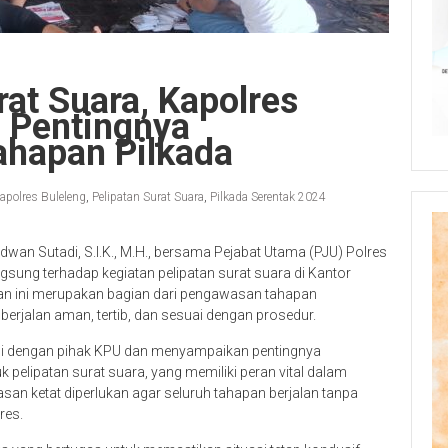
rat Suara, Kapolres
 Pentingnya
hapan Pilkada
apolres Buleleng
,
Pelipatan Surat Suara
,
Pilkada Serentak 2024
wan Sutadi, S.I.K., M.H., bersama Pejabat Utama (PJU) Polres
ung terhadap kegiatan pelipatan surat suara di Kantor
tan ini merupakan bagian dari pengawasan tahapan
rjalan aman, tertib, dan sesuai dengan prosedur.
si dengan pihak KPU dan menyampaikan pentingnya
pelipatan surat suara, yang memiliki peran vital dalam
n ketat diperlukan agar seluruh tahapan berjalan tanpa
res.