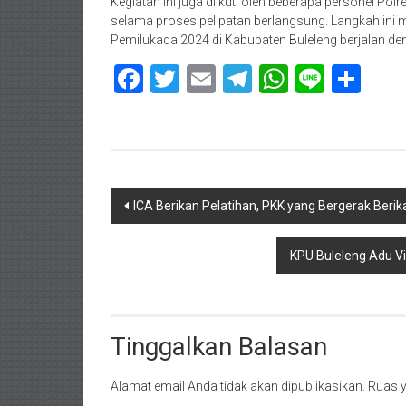
Kegiatan ini juga diikuti oleh beberapa personel Po
selama proses pelipatan berlangsung. Langkah in
Pemilukada 2024 di Kabupaten Buleleng berjalan de
Facebook
Twitter
Email
Telegram
WhatsAp
Line
Sha
Navigasi
ICA Berikan Pelatihan, PKK yang Bergerak Ber
pos
KPU Buleleng Adu Vi
Tinggalkan Balasan
Alamat email Anda tidak akan dipublikasikan.
Ruas y