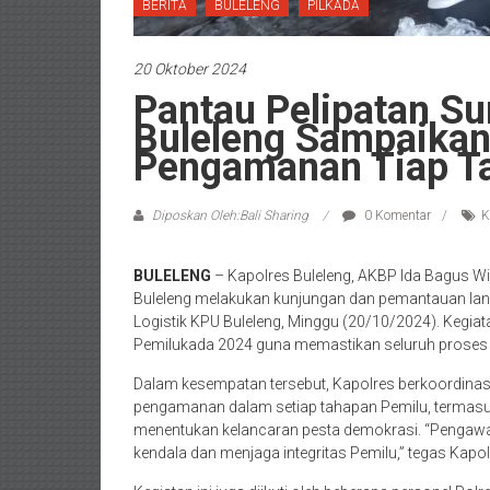
BERITA
BULELENG
PILKADA
20 Oktober 2024
Pantau Pelipatan Su
Buleleng Sampaikan
Pengamanan Tiap Ta
Diposkan Oleh:Bali Sharing
0 Komentar
K
BULELENG
– Kapolres Buleleng, AKBP Ida Bagus Wid
Buleleng melakukan kunjungan dan pemantauan langs
Logistik KPU Buleleng, Minggu (20/10/2024). Kegia
Pemilukada 2024 guna memastikan seluruh proses be
Dalam kesempatan tersebut, Kapolres berkoordina
pengamanan dalam setiap tahapan Pemilu, termasuk 
menentukan kelancaran pesta demokrasi. “Pengawasa
kendala dan menjaga integritas Pemilu,” tegas Kapol