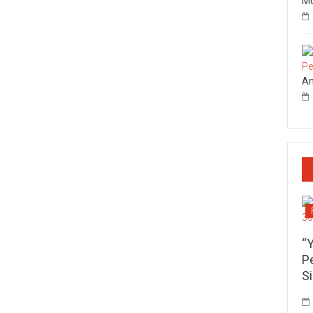
MU
An
“
P
S