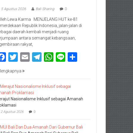
5 Agustus 2026
Bali Sharing
0
Oleh Lewa Karma MENJELANG HUT ke-81
merdekaan Republik Indonesia, jalan-jalan di
rbagai daerah kembali menjadi ruang
rjumpaan antara semangat kebangsaan,
gembiraan rakyat,
Facebook
Twitter
Email
Telegram
WhatsApp
Line
Share
lengkapnya
rajut Nasionalisme Inklusif sebagai Amanah
oklamasi
2 Agustus 2026
0