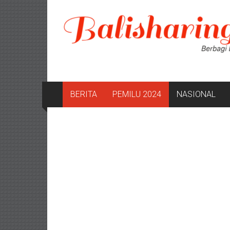
Lompat
ke
konten
BERITA
PEMILU 2024
NASIONAL