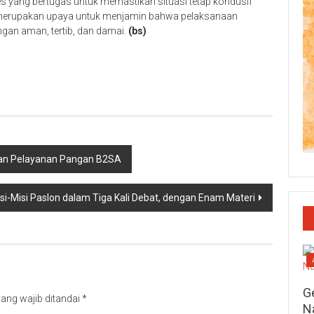
lres yang bertugas untuk memastikan situasi tetap kondusif
i merupakan upaya untuk menjamin bahwa pelaksanaan
ngan aman, tertib, dan damai.
(bs)
p
re
ikan Pelayanan Pangan B2SA
si-Misi Paslon dalam Tiga Kali Debat, dengan Enam Materi
G
ang wajib ditandai
*
N