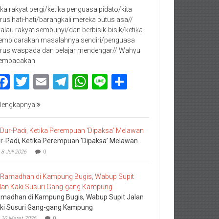
jika rakyat pergi/ketika penguasa pidato/kita
rus hati-hati/barangkali mereka putus asa//
kalau rakyat sembunyi/dan berbisik-bisik/ketika
mbicarakan masalahnya sendiri/penguasa
rus waspada dan belajar mendengar// Wahyu
embacakan
Facebook
Twitter
Email
Telegram
WhatsApp
Line
Share
lengkapnya
r-Padi, Ketika Perempuan ‘Dipaksa’ Melawan
8 Juli 2026
0
madhan di Kampung Bugis, Wabup Supit Jalan
ki Susuri Gang-gang Kampung
10 Maret 2026
0