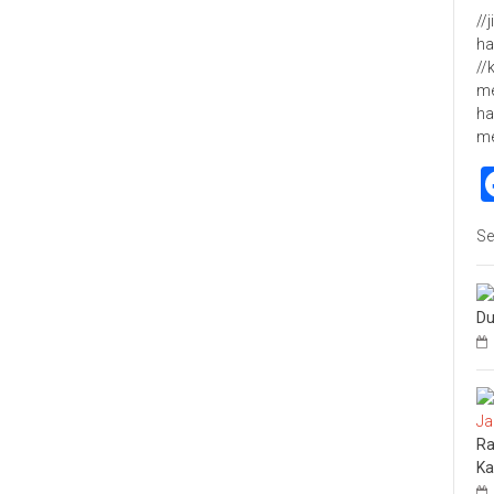
//
ha
//
me
ha
m
Se
Du
Ra
Ka