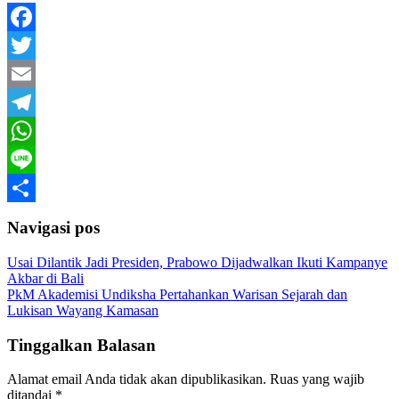
Facebook
Twitter
Email
Telegram
WhatsApp
Line
Share
Navigasi pos
Usai Dilantik Jadi Presiden, Prabowo Dijadwalkan Ikuti Kampanye
Akbar di Bali
PkM Akademisi Undiksha Pertahankan Warisan Sejarah dan
Lukisan Wayang Kamasan
Tinggalkan Balasan
Alamat email Anda tidak akan dipublikasikan.
Ruas yang wajib
ditandai
*