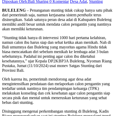
Diposkan Oleh:Bali Sharing
0 Komentar
Desa Adat
,
Stunting
BULELENG
– Penanganan stunting tidak cukup hanya satu pihak
dari pemerintah saja, namun kerjasama sistem
penthalix
terus
disinergikan. Salah satunya peran desa adat di Kabupaten Buleleng
memiliki andil besar untuk mendata calon pengantin yang nantinya
akan memiliki keturunan.
“Stunting tidak hanya di intervensi 1000 hari pertama kelahiran,
namun calon ibu harus siap dan sehat ketika akan menikah. Nah di
Bali umumnya dan Buleleng yang mayoritas agama Hindu tidak
biasa mencatatkan diri sebelum menikah ke lembaga adat 3 bulan
sebelumnya. Padahal ini penting agar calon ibu diketahui
kesehatannya,” ujar Kepala DP2KBP3A Buleleng, Nyoman Riang
Pustaka, Jumat (11/10/2024) usai monev Satgas Stunting dari
Provinsi Bali.
Oleh karena itu, pemerintah mendorong agar desa adat
mengintensifkan pendataan dan melaporkan calon pengantin yang
terdaftar untuk nantinya tim pendampingan keluarga (TPK)
melakukan konseling dan cek kesehatan agar calon pengantin siap
secara pisik dan mental untuk meneruskan keturunan yang sehat
bebas dari stunting.
Disinggung mengenai perkembangan stunting di Buleleng, Kadis
Riang mengungkapkan saat ini stunting Buleleng mengalami trend