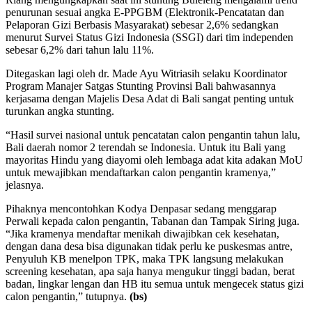
penurunan sesuai angka E-PPGBM (Elektronik-Pencatatan dan
Pelaporan Gizi Berbasis Masyarakat) sebesar 2,6% sedangkan
menurut Survei Status Gizi Indonesia (SSGI) dari tim independen
sebesar 6,2% dari tahun lalu 11%.
Ditegaskan lagi oleh dr. Made Ayu Witriasih selaku Koordinator
Program Manajer Satgas Stunting Provinsi Bali bahwasannya
kerjasama dengan Majelis Desa Adat di Bali sangat penting untuk
turunkan angka stunting.
“Hasil survei nasional untuk pencatatan calon pengantin tahun lalu,
Bali daerah nomor 2 terendah se Indonesia. Untuk itu Bali yang
mayoritas Hindu yang diayomi oleh lembaga adat kita adakan MoU
untuk mewajibkan mendaftarkan calon pengantin kramenya,”
jelasnya.
Pihaknya mencontohkan Kodya Denpasar sedang menggarap
Perwali kepada calon pengantin, Tabanan dan Tampak Siring juga.
“Jika kramenya mendaftar menikah diwajibkan cek kesehatan,
dengan dana desa bisa digunakan tidak perlu ke puskesmas antre,
Penyuluh KB menelpon TPK, maka TPK langsung melakukan
screening kesehatan, apa saja hanya mengukur tinggi badan, berat
badan, lingkar lengan dan HB itu semua untuk mengecek status gizi
calon pengantin,” tutupnya.
(bs)