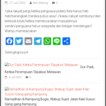
27 Juli 2026
Bali Sharing
0
//jika rakyat pergi/ketika penguasa pidato/kita harus hati-
hati/barangkali mereka putus asa// //kalau rakyat sembunyi/dan
berbisik-bisik/ketika membicarakan masalahnya
sendiri/penguasa harus waspada dan belajar mendengar//
Wahyu membacakan
Facebook
Twitter
Email
Telegram
WhatsApp
Line
Share
Selengkapnya
Dur-Padi,
Ketika Perempuan ‘Dipaksa’ Melawan
8 Juli 2026
0
Ramadhan di Kampung Bugis, Wabup Supit Jalan Kaki Susuri
Gang-gang Kampung