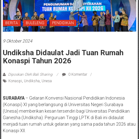
BERITA
BULELENG
PENDIDIKAN
9 Oktober 2024
Undiksha Didaulat Jadi Tuan Rumah
Konaspi Tahun 2026
Diposkan Oleh:Bali Sharing
0 Komentar
Konaspi
,
Undiksha
,
Unesa
SURABAYA
– Gelaran Konvensi Nasional Pendidikan Indonesia
(Konaspi) XI yang berlangsung di Universitas Negeri Surabaya
(Unesa) memberikan kesan tersendiri bagi Universitas Pendidikan
Ganesha (Undiksha). Perguruan Tinggi LPTK di Bali ini didaulat
menjadi tuan rumah untuk gelaran yang sama pada tahun 2026 atau
Konaspi XII.