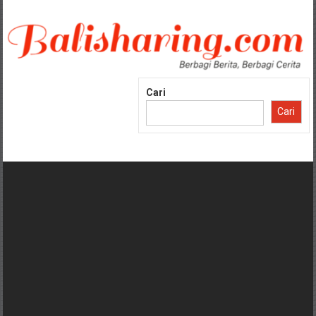
Lompat
ke
konten
Cari
Cari