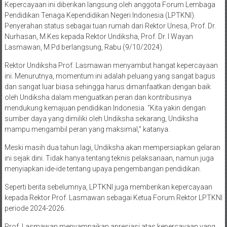
Kepercayaan ini diberikan langsung oleh anggota Forum Lembaga
Pendidikan Tenaga Kependidikan Negeri Indonesia (LPTKNI).
Penyerahan status sebagai tuan rumah dari Rektor Unesa, Prof. Dr.
Nurhasan, M.Kes kepada Rektor Undiksha, Prof. Dr. I Wayan
Lasmawan, M.Pd berlangsung, Rabu (9/10/2024).
Rektor Undiksha Prof. Lasmawan menyambut hangat kepercayaan
ini. Menurutnya, momentum ini adalah peluang yang sangat bagus
dan sangat luar biasa sehingga harus dimanfaatkan dengan baik
oleh Undiksha dalam menguatkan peran dan kontribusinya
mendukung kemajuan pendidikan Indonesia. “Kita yakin dengan
sumber daya yang dimiliki oleh Undiksha sekarang, Undiksha
mampu mengambil peran yang maksimal,” katanya.
Meski masih dua tahun lagi, Undiksha akan mempersiapkan gelaran
ini sejak dini. Tidak hanya tentang teknis pelaksanaan, namun juga
menyiapkan ide-ide tentang upaya pengembangan pendidikan.
Seperti berita sebelumnya, LPTKNI juga memberikan kepercayaan
kepada Rektor Prof. Lasmawan sebagai Ketua Forum Rektor LPTKNI
periode 2024-2026.
Prof. Lasmawan menyampaikan apresiasi atas kepercayaan yang