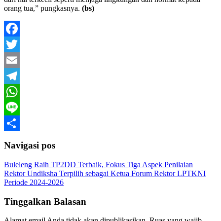
orang tua,” pungkasnya.
(bs)
Facebook
Twitter
Email
Telegram
WhatsApp
Line
Share
Navigasi pos
Buleleng Raih TP2DD Terbaik, Fokus Tiga Aspek Penilaian
Rektor Undiksha Terpilih sebagai Ketua Forum Rektor LPTKNI
Periode 2024-2026
Tinggalkan Balasan
Alamat email Anda tidak akan dipublikasikan.
Ruas yang wajib