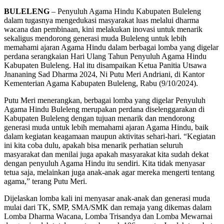
BULELENG
– Penyuluh Agama Hindu Kabupaten Buleleng
dalam tugasnya mengedukasi masyarakat luas melalui dharma
wacana dan pembinaan, kini melakukan inovasi untuk menarik
sekaligus mendorong generasi muda Buleleng untuk lebih
memahami ajaran Agama Hindu dalam berbagai lomba yang digelar
perdana serangkaian Hari Ulang Tahun Penyuluh Agama Hindu
Kabupaten Buleleng. Hal itu disampaikan Ketua Panitia Utsawa
Jnananing Sad Dharma 2024, Ni Putu Meri Andriani, di Kantor
Kementerian Agama Kabupaten Buleleng, Rabu (9/10/2024).
Putu Meri menerangkan, berbagai lomba yang digelar Penyuluh
Agama Hindu Buleleng merupakan perdana diselenggarakan di
Kabupaten Buleleng dengan tujuan menarik dan mendorong
generasi muda untuk lebih memahami ajaran Agama Hindu, baik
dalam kegiatan keagamaan maupun aktivitas sehari-hari. “Kegiatan
ini kita coba dulu, apakah bisa menarik perhatian seluruh
masyarakat dan menilai juga apakah masyarakat kita sudah dekat
dengan penyuluh Agama Hindu itu sendiri. Kita tidak menyasar
tetua saja, melainkan juga anak-anak agar mereka mengerti tentang
agama,” terang Putu Meri.
Dijelaskan lomba kali ini menyasar anak-anak dan generasi muda
mulai dari TK, SMP, SMA/SMK dan remaja yang dikemas dalam
Lomba Dharma Wacana, Lomba Trisandya dan Lomba Mewarnai