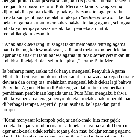
dengan jumlah total peserta sebanyak 106 peserta. Jumlah tersebut
menjadi luar biasa menurut Putu Meri atas kondisi yang sering
dijumpai di lapangan ketika pihaknya bersama tenaga penyuluh
melakukan pembinaan adalah ungkapan “
kedewan-dewan”
ketika
belajar agama ataupun membahas hal-hal tentang agama, sehingga
pihaknya berupaya keras melakukan pendekatan untuk
menghilangkan kesan itu.
“Anak-anak sekarang ini sangat takut membahas tentang agama,
nanti dibilang kedewan-dewan, jadi kami melakukan pendekatan
agar anak-anak itu tahu bahwa agama itu tidak semenyeramkan itu,
jadi bisa dipelajari oleh seluruh lapisan,” terang Putu Meri.
Ia berharap masyarakat tidak hanya mengenal Penyuluh Agama
Hindu itu bertugas untuk memberikan dharma wacana kepada orang
dewasa dan orang tua, melainkan mengenal lebih dekat lagi bahwa
Penyuluh Agama Hindu di Buleleng adalah untuk memberikan
pembinaan-pembinaan kepada umat. Putu Meri mengaku bahwa
pihaknya bersama tenaga penyuluh telah melaksanakan pembinaan
di berbagai tempat, seperti di panti asuhan, ke lapas dan panti
jompo.
“Kami menyasar kelompok pelajar anak-anak, kita mengajak
mereka belajar sambil bermain. Jadi belajar agama sambil bermain
agar anak-anak tidak terlalu tegang dan mau belajar tentang agama
dari hal terkecil seperti menjaga lingkungan dan hormat kepada