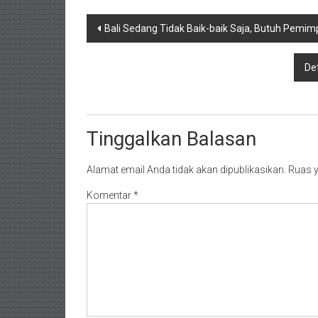
Navigasi
Bali Sedang Tidak Baik-baik Saja, Butuh Pemim
pos
De
Tinggalkan Balasan
Alamat email Anda tidak akan dipublikasikan.
Ruas y
Komentar
*