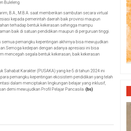
n Buleleng.
im, B.A., M.B.A. saat memberikan sambutan secara virtual
iasi kepada pemerintah daerah baik provinsi maupun
ahan terhadap bentuk kekerasan sehingga mampu
an baik di satuan pendidikan maupun di perguruan tinggi.
ras semua pemangku kepentingan akhirnya bisa mewujudkan
an.Semoga kedepan dengan adanya apresiasi ini bisa
m mencegah segala bentuk kekerasan, baik kekerasan
k Sahabat Karakter (PUSAKA) yang ke-5 di tahun 2024 ini
 para pemangku kepentingan ekosistem pendidikan yang telah
tasi dalam menciptakan lingkungan belajar yang inklusif,
san demi mewujudkan Profil Pelajar Pancasila.
(bs)
p
re