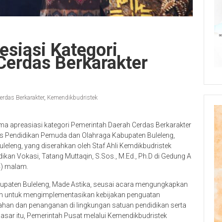
esiasi Kategori
Cerdas Berkarakter
erdas Berkarakter
,
Kemendikbudristek
a apreasiasi kategori Pemerintah Daerah Cerdas Berkarakter
nas Pendidikan Pemuda dan Olahraga Kabupaten Buleleng,
Buleleng, yang diserahkan oleh Staf Ahli Kemdikbudristek
idikan Vokasi, Tatang Muttaqin, S.Sos., M.Ed., Ph.D di Gedung A
4) malam.
upaten Buleleng, Made Astika, seusai acara mengungkapkan
n untuk mengimplementasikan kebijakan penguatan
egahan dan penanganan di lingkungan satuan pendidikan serta
dasar itu, Pemerintah Pusat melalui Kemendikbudristek