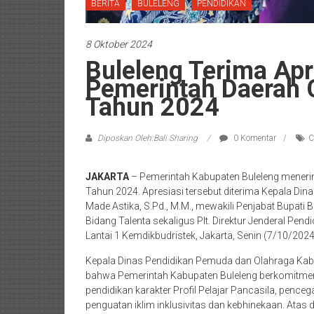
BERITA
BULELENG
PENDIDIKAN
8 Oktober 2024
Buleleng Terima Apr
Pemerintah Daerah 
Tahun 2024
Diposkan Oleh:Bali Sharing
0 Komentar
C
JAKARTA
– Pemerintah Kabupaten Buleleng menerim
Tahun 2024. Apresiasi tersebut diterima Kepala Di
Made Astika, S.Pd., M.M., mewakili Penjabat Bupati 
Bidang Talenta sekaligus Plt. Direktur Jenderal Pend
Lantai 1 Kemdikbudristek, Jakarta, Senin (7/10/202
Kepala Dinas Pendidikan Pemuda dan Olahraga Kab
bahwa Pemerintah Kabupaten Buleleng berkomitme
pendidikan karakter Profil Pelajar Pancasila, penc
penguatan iklim inklusivitas dan kebhinekaan. Atas 