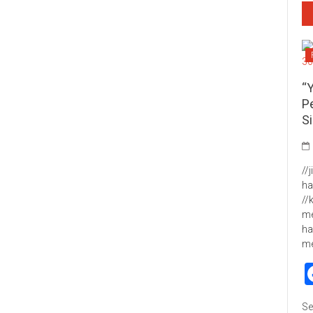
“
P
S
//
ha
//
me
ha
m
Se