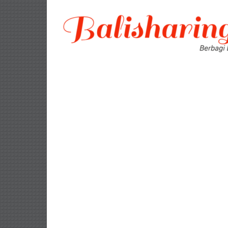
Lompat
ke
konten