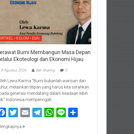
ARTIKEL • KOLOM • ESAI
erawat Bumi Membangun Masa Depan
elalui Ekoteologi dan Ekonomi Hijau
8 Agustus 2026
Bali Sharing
0
Oleh Lewa Karma “Bumi bukanlah warisan dari
luhur, melainkan titipan yang harus kita serahkan
pada generasi mendatang dalam keadaan lebih
ik.” Indonesia memperingati
Facebook
Twitter
Email
Telegram
WhatsApp
Line
Share
lengkapnya