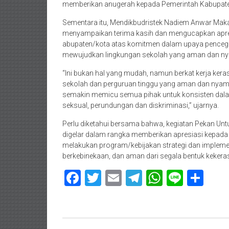
memberikan anugerah kepada Pemerintah Kabupate
Sementara itu, Mendikbudristek Nadiem Anwar Makar
menyampaikan terima kasih dan mengucapkan apres
abupaten/kota atas komitmen dalam upaya penceg
mewujudkan lingkungan sekolah yang aman dan nyam
“Ini bukan hal yang mudah, namun berkat kerja ke
sekolah dan perguruan tinggu yang aman dan nyam
semakin memicu semua pihak untuk konsisten dala
seksual, perundungan dan diskriminasi,” ujarnya.
Perlu diketahui bersama bahwa, kegiatan Pekan Untu
digelar dalam rangka memberikan apresiasi kepada
melakukan program/kebijakan strategi dan implemen
berkebinekaan, dan aman dari segala bentuk kekera
Facebook
Twitter
Email
Telegram
WhatsAp
Line
Sha