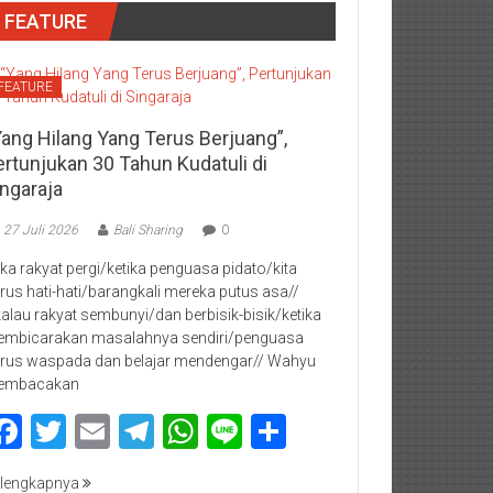
FEATURE
FEATURE
Yang Hilang Yang Terus Berjuang”,
ertunjukan 30 Tahun Kudatuli di
ingaraja
27 Juli 2026
Bali Sharing
0
jika rakyat pergi/ketika penguasa pidato/kita
rus hati-hati/barangkali mereka putus asa//
kalau rakyat sembunyi/dan berbisik-bisik/ketika
mbicarakan masalahnya sendiri/penguasa
rus waspada dan belajar mendengar// Wahyu
embacakan
Facebook
Twitter
Email
Telegram
WhatsApp
Line
Share
lengkapnya