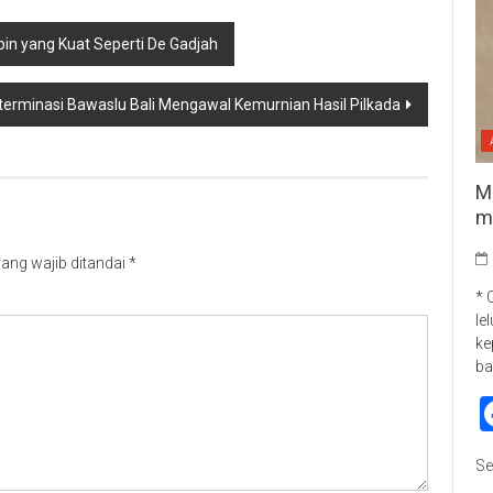
pin yang Kuat Seperti De Gadjah
terminasi Bawaslu Bali Mengawal Kemurnian Hasil Pilkada
M
m
ang wajib ditandai
*
* 
le
ke
ba
Se