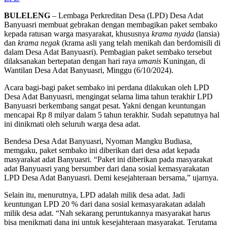
BULELENG
– Lembaga Perkreditan Desa (LPD) Desa Adat
Banyuasri membuat gebrakan dengan membagikan paket sembako
kepada ratusan warga masyarakat, khususnya
krama nyada
(lansia)
dan
krama negak
(krama asli yang telah menikah dan berdomisili di
dalam Desa Adat Banyuasri). Pembagian paket sembako tersebut
dilaksanakan bertepatan dengan hari raya
umanis
Kuningan, di
Wantilan Desa Adat Banyuasri, Minggu (6/10/2024).
Acara bagi-bagi paket sembako ini perdana dilakukan oleh LPD
Desa Adat Banyuasri, mengingat selama lima tahun terakhir LPD
Banyuasri berkembang sangat pesat. Yakni dengan keuntungan
mencapai Rp 8 milyar dalam 5 tahun terakhir. Sudah sepatutnya hal
ini dinikmati oleh seluruh warga desa adat.
Bendesa Desa Adat Banyuasri, Nyoman Mangku Budiasa,
memgaku, paket sembako ini diberikan dari desa adat kepada
masyarakat adat Banyuasri. “Paket ini diberikan pada masyarakat
adat Banyuasri yang bersumber dari dana sosial kemasyarakatan
LPD Desa Adat Banyuasri. Demi kesejahteraan bersama,” ujarnya.
Selain itu, menurutnya, LPD adalah milik desa adat. Jadi
keuntungan LPD 20 % dari dana sosial kemasyarakatan adalah
milik desa adat. “Nah sekarang peruntukannya masyarakat harus
bisa menikmati dana ini untuk kesejahteraan masyarakat. Terutama