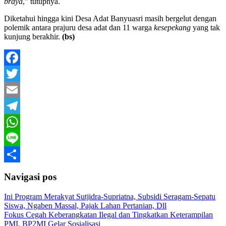
braya
,” tutupnya.
Diketahui hingga kini Desa Adat Banyuasri masih bergelut dengan
polemik antara prajuru desa adat dan 11 warga
kesepekang
yang tak
kunjung berakhir.
(bs)
Facebook
Twitter
Email
Telegram
WhatsApp
Line
Share
Navigasi pos
Ini Program Merakyat Sutjidra-Supriatna, Subsidi Seragam-Sepatu
Siswa, Ngaben Massal, Pajak Lahan Pertanian, Dll
Fokus Cegah Keberangkatan Ilegal dan Tingkatkan Keterampilan
PMI, BP2MI Gelar Sosialisasi