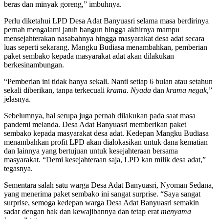
beras dan minyak goreng,” imbuhnya.
Perlu diketahui LPD Desa Adat Banyuasri selama masa berdirinya
pernah mengalami jatuh bangun hingga akhirnya mampu
mensejahterakan nasabahnya hingga masyarakat desa adat secara
luas seperti sekarang. Mangku Budiasa menambahkan, pemberian
paket sembako kepada masyarakat adat akan dilakukan
berkesinambungan.
“Pemberian ini tidak hanya sekali. Nanti setiap 6 bulan atau setahun
sekali diberikan, tanpa terkecuali
krama
.
Nyada
dan
krama negak
,”
jelasnya.
Sebelumnya, hal serupa juga pernah dilakukan pada saat masa
pandemi melanda. Desa Adat Banyuasri memberikan paket
sembako kepada masyarakat desa adat. Kedepan Mangku Budiasa
menambahkan profit LPD akan dialokasikan untuk dana kematian
dan lainnya yang bertujuan untuk kesejahteraan bersama
masyarakat. “Demi kesejahteraan saja, LPD kan milik desa adat,”
tegasnya.
Sementara salah satu warga Desa Adat Banyuasri, Nyoman Sedana,
yang menerima paket sembako ini sangat surprise. “Saya sangat
surprise, semoga kedepan warga Desa Adat Banyuasri semakin
sadar dengan hak dan kewajibannya dan tetap erat
menyama