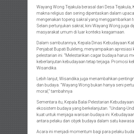
Wayang Wong Tejakula berasal dari Desa Tejakula, Ke
makna religius dan sering dipentaskan dalam upac
mengenakan topeng sakral yang menggambarkan toko
Selain pertunjukan sakral, kini Wayang Wong juga di
masyarakat umum di luar konteks keagamaan.
Dalam sambutannya, Kepala Dinas Kebudayaan Kabu
Penjabat Bupati Buleleng, menyampaikan apresiasi 
pelestarian ini. “Melestarikan cagar budaya harus 
keberlanjutan kebudayaan tetap terjaga. Promosi ke
Wisandika.
Lebih lanjut, Wisandika juga menambahkan penting
dan budaya. “Wayang Wong bukan hanya seni pertunj
moral,” tambahnya
Sementara itu, Kepala Balai Pelestarian Kebudaya
ekosistem budaya yang berkelanjutan. “Undang-U
kuat untuk menjaga warisan budaya ini. Kebudayaa
antara pelaku dan objek budaya dalam satu kawasan
Acara ini menjadi momentum bagi para pelaku bud