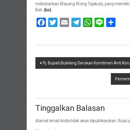
melestarikan Wayang Wong Tejakula, yang memiliki n
Bali.
(bs)
Facebook
Twitter
Email
Telegram
WhatsAp
Line
Sha
Navigasi
Pj. Bupati Buleleng Serukan Komitmen Anti Kor
pos
Pemerin
Tinggalkan Balasan
Alamat email Anda tidak akan dipublikasikan.
Ruas y