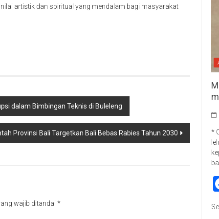
ilai artistik dan spiritual yang mendalam bagi masyarakat
p
re
M
m
upsi dalam Bimbingan Teknis di Buleleng
* 
tah Provinsi Bali Targetkan Bali Bebas Rabies Tahun 2030
le
ke
ba
ang wajib ditandai
*
Se