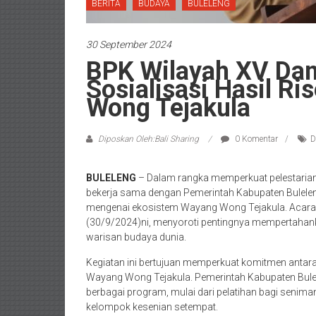
BERITA
BUDAYA
BULELENG
30 September 2024
BPK Wilayah XV Dan
Sosialisasi Hasil R
Wong Tejakula
Diposkan Oleh:Bali Sharing
0 Komentar
D
BULELENG
– Dalam rangka memperkuat pelestarian 
bekerja sama dengan Pemerintah Kabupaten Buleleng
mengenai ekosistem Wayang Wong Tejakula. Acara ya
(30/9/2024)ni, menyoroti pentingnya mempertahank
warisan budaya dunia.
Kegiatan ini bertujuan memperkuat komitmen antar
Wayang Wong Tejakula. Pemerintah Kabupaten Bulelen
berbagai program, mulai dari pelatihan bagi seniman,
kelompok kesenian setempat.