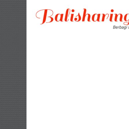
Lompat
ke
konten