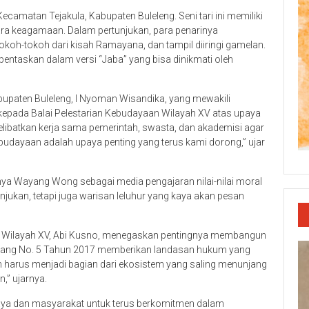
camatan Tejakula, Kabupaten Buleleng. Seni tari ini memiliki
ara keagamaan. Dalam pertunjukan, para penarinya
h-tokoh dari kisah Ramayana, dan tampil diiringi gamelan.
pentaskan dalam versi “Jaba” yang bisa dinikmati oleh
paten Buleleng, I Nyoman Wisandika, yang mewakili
kepada Balai Pelestarian Kebudayaan Wilayah XV atas upaya
melibatkan kerja sama pemerintah, swasta, dan akademisi agar
budayaan adalah upaya penting yang terus kami dorong,” ujar
nya Wayang Wong sebagai media pengajaran nilai-nilai moral
ukan, tetapi juga warisan leluhur yang kaya akan pesan
an Wilayah XV, Abi Kusno, menegaskan pentingnya membangun
ndang No. 5 Tahun 2017 memberikan landasan hukum yang
n harus menjadi bagian dari ekosistem yang saling menunjang
,” ujarnya.
aya dan masyarakat untuk terus berkomitmen dalam