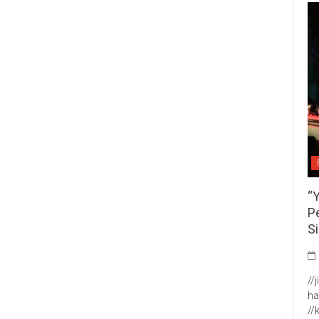
“
P
S
//
ha
//