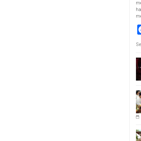
me
ha
m
Se