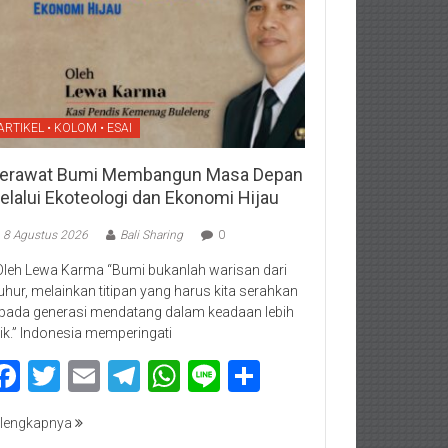
ARTIKEL • KOLOM • ESAI
erawat Bumi Membangun Masa Depan
elalui Ekoteologi dan Ekonomi Hijau
8 Agustus 2026
Bali Sharing
0
Oleh Lewa Karma “Bumi bukanlah warisan dari
luhur, melainkan titipan yang harus kita serahkan
pada generasi mendatang dalam keadaan lebih
ik.” Indonesia memperingati
Facebook
Twitter
Email
Telegram
WhatsApp
Line
Share
lengkapnya