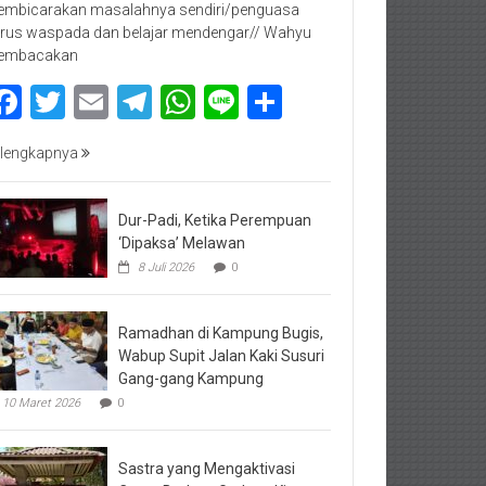
mbicarakan masalahnya sendiri/penguasa
rus waspada dan belajar mendengar// Wahyu
embacakan
Facebook
Twitter
Email
Telegram
WhatsApp
Line
Share
lengkapnya
Dur-Padi, Ketika Perempuan
‘Dipaksa’ Melawan
8 Juli 2026
0
Ramadhan di Kampung Bugis,
Wabup Supit Jalan Kaki Susuri
Gang-gang Kampung
10 Maret 2026
0
Sastra yang Mengaktivasi