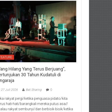
FEATURE
Yang Hilang Yang Terus Berjuang”,
ertunjukan 30 Tahun Kudatuli di
ingaraja
27 Juli 2026
Bali Sharing
0
jika rakyat pergi/ketika penguasa pidato/kita
rus hati-hati/barangkali mereka putus asa//
kalau rakyat sembunyi/dan berbisik-bisik/ketika