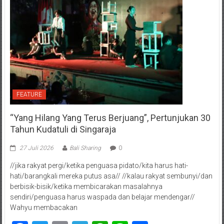
FEATURE
“Yang Hilang Yang Terus Berjuang”, Pertunjukan 30
Tahun Kudatuli di Singaraja
27 Juli 2026
Bali Sharing
0
//jika rakyat pergi/ketika penguasa pidato/kita harus hati-
hati/barangkali mereka putus asa// //kalau rakyat sembunyi/dan
berbisik-bisik/ketika membicarakan masalahnya
sendiri/penguasa harus waspada dan belajar mendengar//
Wahyu membacakan