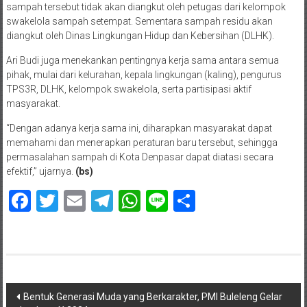
sampah tersebut tidak akan diangkut oleh petugas dari kelompok
swakelola sampah setempat. Sementara sampah residu akan
diangkut oleh Dinas Lingkungan Hidup dan Kebersihan (DLHK).
Ari Budi juga menekankan pentingnya kerja sama antara semua
pihak, mulai dari kelurahan, kepala lingkungan (kaling), pengurus
TPS3R, DLHK, kelompok swakelola, serta partisipasi aktif
masyarakat.
“Dengan adanya kerja sama ini, diharapkan masyarakat dapat
memahami dan menerapkan peraturan baru tersebut, sehingga
permasalahan sampah di Kota Denpasar dapat diatasi secara
efektif,” ujarnya.
(bs)
Facebook
Twitter
Email
Telegram
WhatsApp
Line
Share
Navigasi
Bentuk Generasi Muda yang Berkarakter, PMI Buleleng Gelar