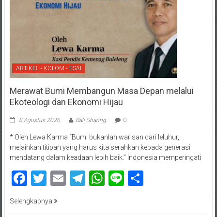
ARTIKEL • KOLOM • ESAI
Merawat Bumi Membangun Masa Depan melalui
Ekoteologi dan Ekonomi Hijau
8 Agustus 2026
Bali Sharing
0
* Oleh Lewa Karma “Bumi bukanlah warisan dari leluhur,
melainkan titipan yang harus kita serahkan kepada generasi
mendatang dalam keadaan lebih baik.” Indonesia memperingati
Facebook
Twitter
Email
Telegram
WhatsApp
Line
Share
Selengkapnya