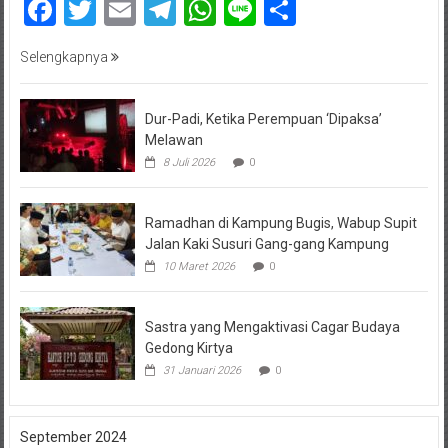
Facebook
Twitter
Email
Telegram
WhatsApp
Line
Share
Selengkapnya
Dur-Padi, Ketika Perempuan ‘Dipaksa’
Melawan
8 Juli 2026
0
Ramadhan di Kampung Bugis, Wabup Supit
Jalan Kaki Susuri Gang-gang Kampung
10 Maret 2026
0
Sastra yang Mengaktivasi Cagar Budaya
Gedong Kirtya
31 Januari 2026
0
September 2024