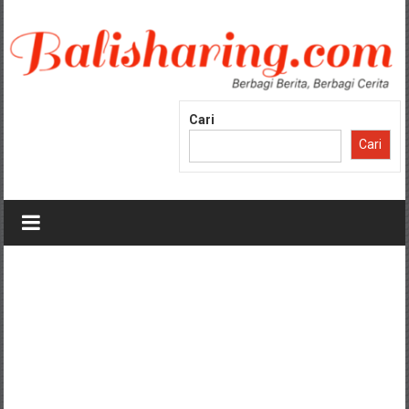
Lompat
ke
konten
Cari
Cari