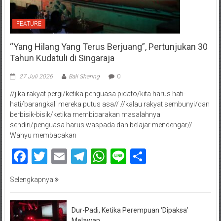
FEATURE
“Yang Hilang Yang Terus Berjuang”, Pertunjukan 30
Tahun Kudatuli di Singaraja
27 Juli 2026
Bali Sharing
0
//jika rakyat pergi/ketika penguasa pidato/kita harus hati-
hati/barangkali mereka putus asa// //kalau rakyat sembunyi/dan
berbisik-bisik/ketika membicarakan masalahnya
sendiri/penguasa harus waspada dan belajar mendengar//
Wahyu membacakan
Facebook
Twitter
Email
Telegram
WhatsApp
Line
Share
Selengkapnya
Dur-Padi, Ketika Perempuan ‘Dipaksa’
Melawan