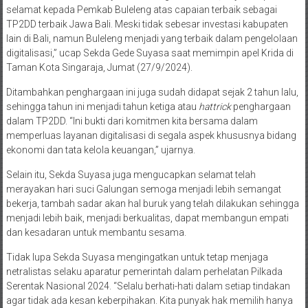
selamat kepada Pemkab Buleleng atas capaian terbaik sebagai
TP2DD terbaik Jawa Bali. Meski tidak sebesar investasi kabupaten
lain di Bali, namun Buleleng menjadi yang terbaik dalam pengelolaan
digitalisasi,” ucap Sekda Gede Suyasa saat memimpin apel Krida di
Taman Kota Singaraja, Jumat (27/9/2024).
Ditambahkan penghargaan ini juga sudah didapat sejak 2 tahun lalu,
sehingga tahun ini menjadi tahun ketiga atau
hattrick
penghargaan
dalam TP2DD. “Ini bukti dari komitmen kita bersama dalam
memperluas layanan digitalisasi di segala aspek khususnya bidang
ekonomi dan tata kelola keuangan,” ujarnya.
Selain itu, Sekda Suyasa juga mengucapkan selamat telah
merayakan hari suci Galungan semoga menjadi lebih semangat
bekerja, tambah sadar akan hal buruk yang telah dilakukan sehingga
menjadi lebih baik, menjadi berkualitas, dapat membangun empati
dan kesadaran untuk membantu sesama.
Tidak lupa Sekda Suyasa mengingatkan untuk tetap menjaga
netralistas selaku aparatur pemerintah dalam perhelatan Pilkada
Serentak Nasional 2024. “Selalu berhati-hati dalam setiap tindakan
agar tidak ada kesan keberpihakan. Kita punyak hak memilih hanya