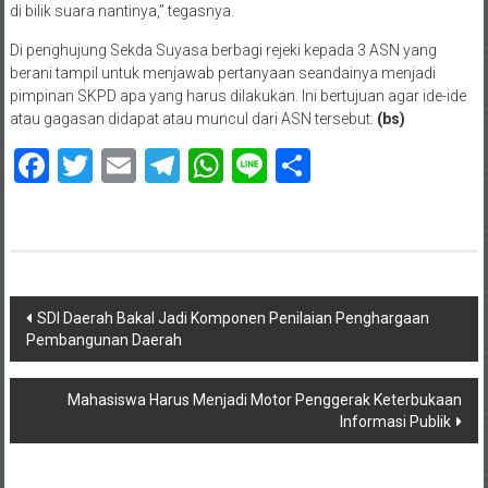
di bilik suara nantinya,” tegasnya.
Di penghujung Sekda Suyasa berbagi rejeki kepada 3 ASN yang
berani tampil untuk menjawab pertanyaan seandainya menjadi
pimpinan SKPD apa yang harus dilakukan. Ini bertujuan agar ide-ide
atau gagasan didapat atau muncul dari ASN tersebut.
(bs)
Facebook
Twitter
Email
Telegram
WhatsApp
Line
Share
Navigasi
SDI Daerah Bakal Jadi Komponen Penilaian Penghargaan
Pembangunan Daerah
pos
Mahasiswa Harus Menjadi Motor Penggerak Keterbukaan
Informasi Publik