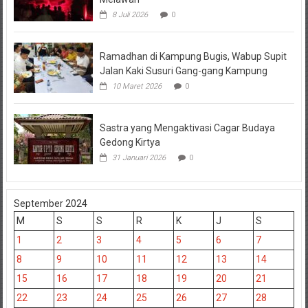
8 Juli 2026
0
Ramadhan di Kampung Bugis, Wabup Supit
Jalan Kaki Susuri Gang-gang Kampung
10 Maret 2026
0
Sastra yang Mengaktivasi Cagar Budaya
Gedong Kirtya
31 Januari 2026
0
September 2024
M
S
S
R
K
J
S
1
2
3
4
5
6
7
8
9
10
11
12
13
14
15
16
17
18
19
20
21
22
23
24
25
26
27
28