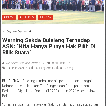
BERITA
BULELENG
PILKADA
27 September 2024
Warning Sekda Buleleng Terhadap
ASN: “Kita Hanya Punya Hak Pilih Di
Bilik Suara”
Diposkan Oleh:Bali Sharing
0 Komentar
Hak Pilih ASN
,
Pilkada Buleleng 2024
,
Sekda Buleleng
BULELENG
– Buleleng kembali meraih penghargaan sebagai
Kabupaten terbaik dalam Tim Pengelolaan Percepatan dan
Perluasan Digitalisasi Daerah (TP2DD) tahun 2024 wilayah Jawa-
Bali.
“Di hari ini usai kita merayakan Galungan dan libur, saya ucapkan