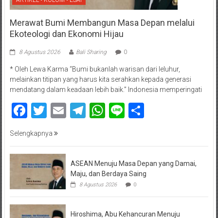
ARTIKEL • KOLOM • ESAI
Merawat Bumi Membangun Masa Depan melalui
Ekoteologi dan Ekonomi Hijau
8 Agustus 2026
Bali Sharing
0
* Oleh Lewa Karma “Bumi bukanlah warisan dari leluhur,
melainkan titipan yang harus kita serahkan kepada generasi
mendatang dalam keadaan lebih baik.” Indonesia memperingati
Facebook
Twitter
Email
Telegram
WhatsApp
Line
Share
Selengkapnya
ASEAN Menuju Masa Depan yang Damai,
Maju, dan Berdaya Saing
8 Agustus 2026
0
Hiroshima, Abu Kehancuran Menuju