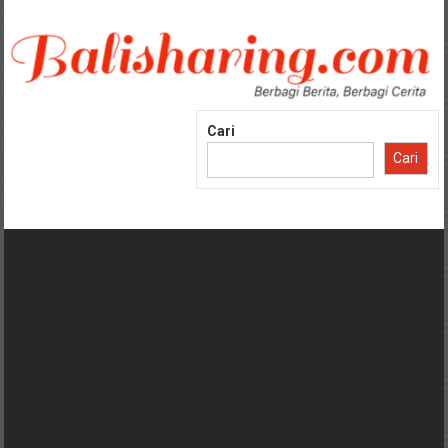
Lompat
ke
konten
Cari
Cari