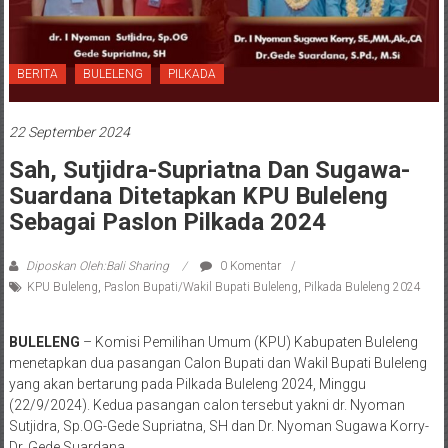
BERITA
BULELENG
PILKADA
22 September 2024
Sah, Sutjidra-Supriatna Dan Sugawa-
Suardana Ditetapkan KPU Buleleng
Sebagai Paslon Pilkada 2024
Diposkan Oleh:Bali Sharing
0 Komentar
KPU Buleleng
,
Paslon Bupati/Wakil Bupati Buleleng
,
Pilkada Buleleng 2024
BULELENG
– Komisi Pemilihan Umum (KPU) Kabupaten Buleleng
menetapkan dua pasangan Calon Bupati dan Wakil Bupati Buleleng
yang akan bertarung pada Pilkada Buleleng 2024, Minggu
(22/9/2024). Kedua pasangan calon tersebut yakni dr. Nyoman
Sutjidra, Sp.OG-Gede Supriatna, SH dan Dr. Nyoman Sugawa Korry-
Dr. Gede Suardana.