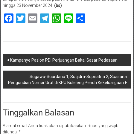
hingga 23 November 2024.
(bs)
Facebook
Twitter
Email
Telegram
WhatsApp
Line
Share
Navigasi
Kampanye Paslon PDI Perjuangan Bakal Sasar Pedesaan
pos
Sugawa-Suardana 1, Sutjidra-Supriatna 2, Suasana
Pengundian Nomor Urut di KPU Buleleng Penuh Kekeluargaan
Tinggalkan Balasan
Alamat email Anda tidak akan dipublikasikan.
Ruas yang wajib
ditandai
*