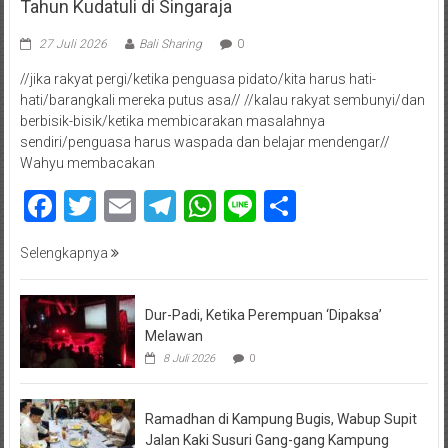
Tahun Kudatuli di Singaraja
27 Juli 2026
Bali Sharing
0
//jika rakyat pergi/ketika penguasa pidato/kita harus hati-
hati/barangkali mereka putus asa// //kalau rakyat sembunyi/dan
berbisik-bisik/ketika membicarakan masalahnya
sendiri/penguasa harus waspada dan belajar mendengar//
Wahyu membacakan
Facebook
Twitter
Email
Telegram
WhatsApp
Line
Share
Selengkapnya
Dur-Padi, Ketika Perempuan ‘Dipaksa’
Melawan
8 Juli 2026
0
Ramadhan di Kampung Bugis, Wabup Supit
Jalan Kaki Susuri Gang-gang Kampung