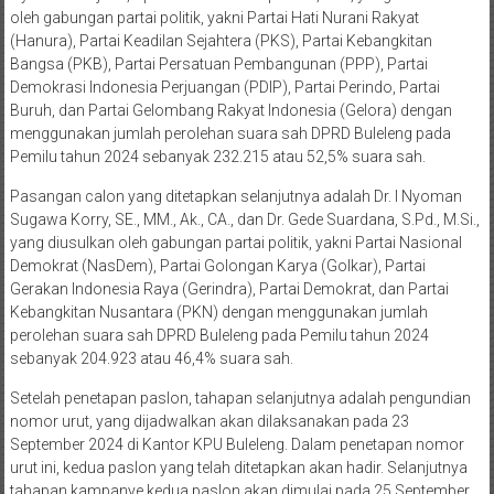
oleh gabungan partai politik, yakni Partai Hati Nurani Rakyat
(Hanura), Partai Keadilan Sejahtera (PKS), Partai Kebangkitan
Bangsa (PKB), Partai Persatuan Pembangunan (PPP), Partai
Demokrasi Indonesia Perjuangan (PDIP), Partai Perindo, Partai
Buruh, dan Partai Gelombang Rakyat Indonesia (Gelora) dengan
menggunakan jumlah perolehan suara sah DPRD Buleleng pada
Pemilu tahun 2024 sebanyak 232.215 atau 52,5% suara sah.
Pasangan calon yang ditetapkan selanjutnya adalah Dr. I Nyoman
Sugawa Korry, SE., MM., Ak., CA., dan Dr. Gede Suardana, S.Pd., M.Si.,
yang diusulkan oleh gabungan partai politik, yakni Partai Nasional
Demokrat (NasDem), Partai Golongan Karya (Golkar), Partai
Gerakan Indonesia Raya (Gerindra), Partai Demokrat, dan Partai
Kebangkitan Nusantara (PKN) dengan menggunakan jumlah
perolehan suara sah DPRD Buleleng pada Pemilu tahun 2024
sebanyak 204.923 atau 46,4% suara sah.
Setelah penetapan paslon, tahapan selanjutnya adalah pengundian
nomor urut, yang dijadwalkan akan dilaksanakan pada 23
September 2024 di Kantor KPU Buleleng. Dalam penetapan nomor
urut ini, kedua paslon yang telah ditetapkan akan hadir. Selanjutnya
tahapan kampanye kedua paslon akan dimulai pada 25 September