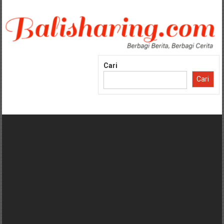
Lompat
ke
konten
Cari
Cari