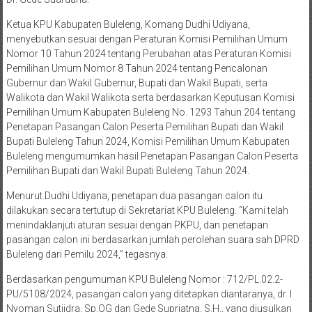
Ketua KPU Kabupaten Buleleng, Komang Dudhi Udiyana,
menyebutkan sesuai dengan Peraturan Komisi Pemilihan Umum
Nomor 10 Tahun 2024 tentang Perubahan atas Peraturan Komisi
Pemilihan Umum Nomor 8 Tahun 2024 tentang Pencalonan
Gubernur dan Wakil Gubernur, Bupati dan Wakil Bupati, serta
Walikota dan Wakil Walikota serta berdasarkan Keputusan Komisi
Pemilihan Umum Kabupaten Buleleng No. 1293 Tahun 204 tentang
Penetapan Pasangan Calon Peserta Pemilihan Bupati dan Wakil
Bupati Buleleng Tahun 2024, Komisi Pemilihan Umum Kabupaten
Buleleng mengumumkan hasil Penetapan Pasangan Calon Peserta
Pemilihan Bupati dan Wakil Bupati Buleleng Tahun 2024.
Menurut Dudhi Udiyana, penetapan dua pasangan calon itu
dilakukan secara tertutup di Sekretariat KPU Buleleng. “Kami telah
menindaklanjuti aturan sesuai dengan PKPU, dan penetapan
pasangan calon ini berdasarkan jumlah perolehan suara sah DPRD
Buleleng dari Pemilu 2024,” tegasnya.
Berdasarkan pengumuman KPU Buleleng Nomor : 712/PL.02.2-
PU/5108/2024, pasangan calon yang ditetapkan diantaranya, dr. I
Nyoman Sutjidra, Sp.OG dan Gede Supriatna, S.H., yang diusulkan