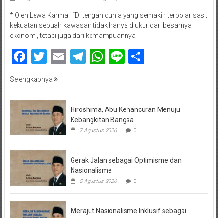
* Oleh Lewa Karma “Di tengah dunia yang semakin terpolarisasi,
kekuatan sebuah kawasan tidak hanya diukur dari besarnya
ekonomi, tetapi juga dari kemampuannya
Facebook
Twitter
Email
Telegram
WhatsApp
Line
Share
Selengkapnya
Hiroshima, Abu Kehancuran Menuju
Kebangkitan Bangsa
7 Agustus 2026
0
Gerak Jalan sebagai Optimisme dan
Nasionalisme
5 Agustus 2026
0
Merajut Nasionalisme Inklusif sebagai