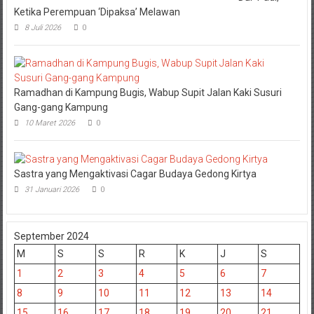
Ketika Perempuan ‘Dipaksa’ Melawan
8 Juli 2026
0
Ramadhan di Kampung Bugis, Wabup Supit Jalan Kaki Susuri
Gang-gang Kampung
10 Maret 2026
0
Sastra yang Mengaktivasi Cagar Budaya Gedong Kirtya
31 Januari 2026
0
September 2024
M
S
S
R
K
J
S
1
2
3
4
5
6
7
8
9
10
11
12
13
14
15
16
17
18
19
20
21