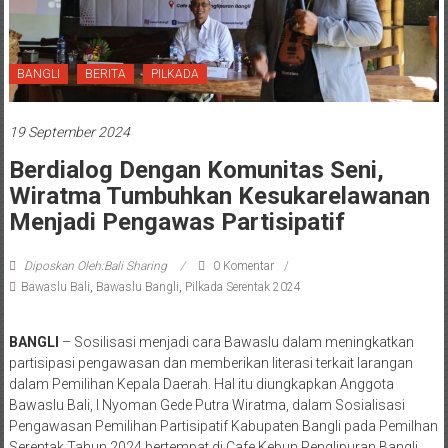
BANGLI
BERITA
PILKADA
19 September 2024
Berdialog Dengan Komunitas Seni,
Wiratma Tumbuhkan Kesukarelawanan
Menjadi Pengawas Partisipatif
Diposkan Oleh:Bali Sharing
0 Komentar
Bawaslu Bali
,
Bawaslu Bangli
,
Pilkada Serentak 2024
BANGLI
– Sosilisasi menjadi cara Bawaslu dalam meningkatkan
partisipasi pengawasan dan memberikan literasi terkait larangan
dalam Pemilihan Kepala Daerah. Hal itu diungkapkan Anggota
Bawaslu Bali, I Nyoman Gede Putra Wiratma, dalam Sosialisasi
Pengawasan Pemilihan Partisipatif Kabupaten Bangli pada Pemilhan
Serentak Tahun 2024 bertempat di Cafe Kebun Penglipuran Bangli,