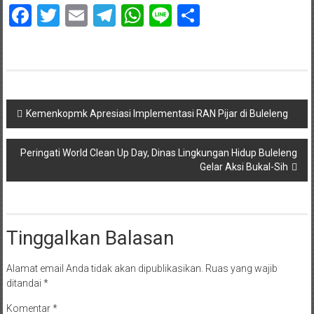
Facebook
Twitter
Email
Telegram
WhatsApp
Line
Share
Navigasi
Kemenkopmk Apresiasi Implementasi RAN Pijar di Buleleng
pos
Peringati World Clean Up Day, Dinas Lingkungan Hidup Buleleng
Gelar Aksi Bukal-Sih
Tinggalkan Balasan
Alamat email Anda tidak akan dipublikasikan.
Ruas yang wajib
ditandai
*
Komentar
*