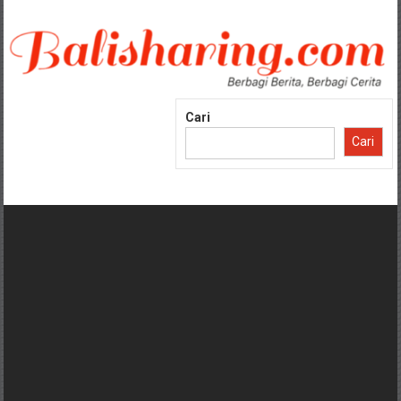
Lompat
ke
konten
Cari
Cari