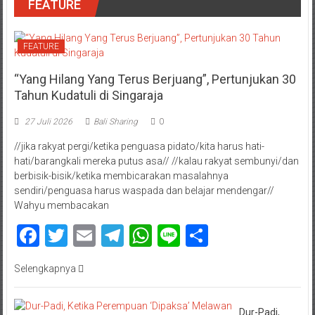
FEATURE
FEATURE
“Yang Hilang Yang Terus Berjuang”, Pertunjukan 30
Tahun Kudatuli di Singaraja
27 Juli 2026
Bali Sharing
0
//jika rakyat pergi/ketika penguasa pidato/kita harus hati-
hati/barangkali mereka putus asa// //kalau rakyat sembunyi/dan
berbisik-bisik/ketika membicarakan masalahnya
sendiri/penguasa harus waspada dan belajar mendengar//
Wahyu membacakan
Facebook
Twitter
Email
Telegram
WhatsApp
Line
Share
Selengkapnya
Dur-Padi,