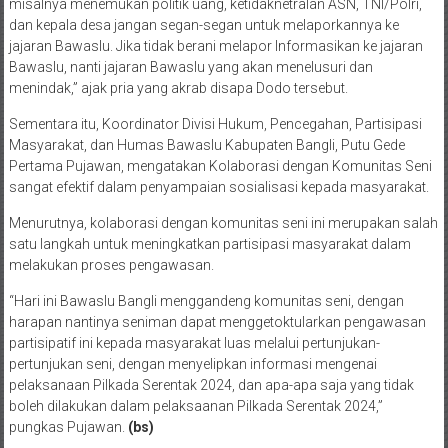
misalnya menemukan politik uang, ketidaknetralan ASN, TNI/Polri,
dan kepala desa jangan segan-segan untuk melaporkannya ke
jajaran Bawaslu. Jika tidak berani melapor Informasikan ke jajaran
Bawaslu, nanti jajaran Bawaslu yang akan menelusuri dan
menindak,” ajak pria yang akrab disapa Dodo tersebut.
Sementara itu, Koordinator Divisi Hukum, Pencegahan, Partisipasi
Masyarakat, dan Humas Bawaslu Kabupaten Bangli, Putu Gede
Pertama Pujawan, mengatakan Kolaborasi dengan Komunitas Seni
sangat efektif dalam penyampaian sosialisasi kepada masyarakat.
Menurutnya, kolaborasi dengan komunitas seni ini merupakan salah
satu langkah untuk meningkatkan partisipasi masyarakat dalam
melakukan proses pengawasan.
“Hari ini Bawaslu Bangli menggandeng komunitas seni, dengan
harapan nantinya seniman dapat menggetoktularkan pengawasan
partisipatif ini kepada masyarakat luas melalui pertunjukan-
pertunjukan seni, dengan menyelipkan informasi mengenai
pelaksanaan Pilkada Serentak 2024, dan apa-apa saja yang tidak
boleh dilakukan dalam pelaksaanan Pilkada Serentak 2024,”
pungkas Pujawan.
(bs)