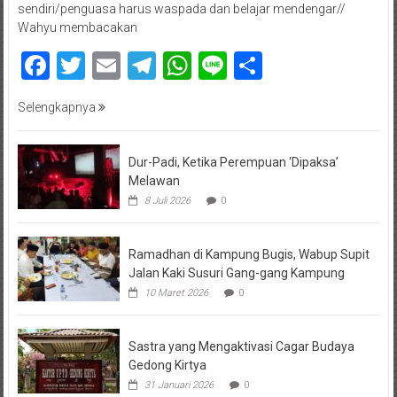
sendiri/penguasa harus waspada dan belajar mendengar//
Wahyu membacakan
Facebook
Twitter
Email
Telegram
WhatsApp
Line
Share
Selengkapnya
Dur-Padi, Ketika Perempuan ‘Dipaksa’
Melawan
8 Juli 2026
0
Ramadhan di Kampung Bugis, Wabup Supit
Jalan Kaki Susuri Gang-gang Kampung
10 Maret 2026
0
Sastra yang Mengaktivasi Cagar Budaya
Gedong Kirtya
31 Januari 2026
0