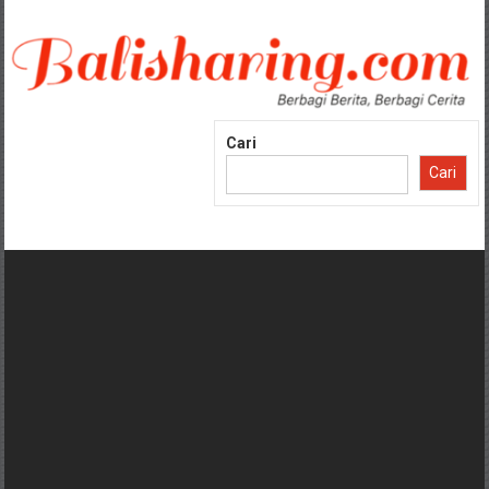
Lompat
ke
konten
Cari
Cari