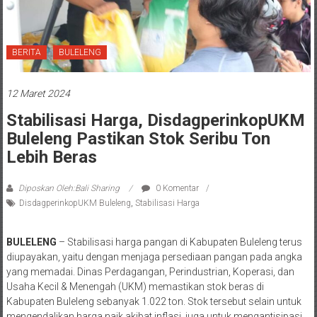
BERITA
BULELENG
12 Maret 2024
Stabilisasi Harga, DisdagperinkopUKM
Buleleng Pastikan Stok Seribu Ton
Lebih Beras
Diposkan Oleh:Bali Sharing
0 Komentar
DisdagperinkopUKM Buleleng
,
Stabilisasi Harga
BULELENG
– Stabilisasi harga pangan di Kabupaten Buleleng terus
diupayakan, yaitu dengan menjaga persediaan pangan pada angka
yang memadai. Dinas Perdagangan, Perindustrian, Koperasi, dan
Usaha Kecil & Menengah (UKM) memastikan stok beras di
Kabupaten Buleleng sebanyak 1.022 ton. Stok tersebut selain untuk
mengendalikan harga naik akibat inflasi, juga untuk mengantisipasi