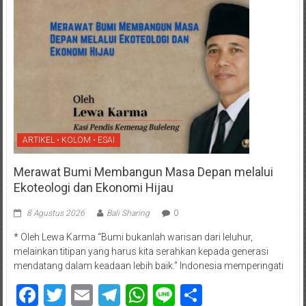
ARTIKEL • KOLOM • ESAI
Merawat Bumi Membangun Masa Depan melalui
Ekoteologi dan Ekonomi Hijau
8 Agustus 2026
Bali Sharing
0
* Oleh Lewa Karma “Bumi bukanlah warisan dari leluhur,
melainkan titipan yang harus kita serahkan kepada generasi
mendatang dalam keadaan lebih baik.” Indonesia memperingati
Facebook
Twitter
Email
Telegram
WhatsApp
Line
Share