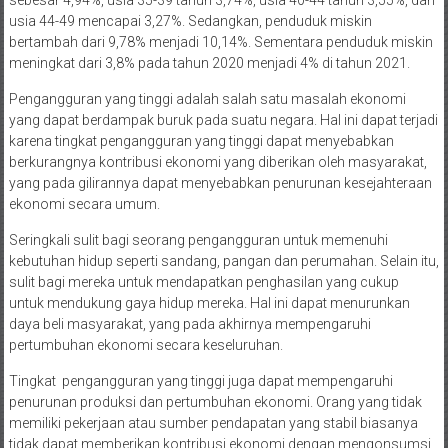
sebesar 4,94%, usia 35-39 tahun 3,74%, usia 40-44 tahun 3,55%, dan
usia 44-49 mencapai 3,27%. Sedangkan, penduduk miskin
bertambah dari 9,78% menjadi 10,14%. Sementara penduduk miskin
meningkat dari 3,8% pada tahun 2020 menjadi 4% di tahun 2021.
Pengangguran yang tinggi adalah salah satu masalah ekonomi
yang dapat berdampak buruk pada suatu negara. Hal ini dapat terjadi
karena tingkat pengangguran yang tinggi dapat menyebabkan
berkurangnya kontribusi ekonomi yang diberikan oleh masyarakat,
yang pada gilirannya dapat menyebabkan penurunan kesejahteraan
ekonomi secara umum.
Seringkali sulit bagi seorang pengangguran untuk memenuhi
kebutuhan hidup seperti sandang, pangan dan perumahan. Selain itu,
sulit bagi mereka untuk mendapatkan penghasilan yang cukup
untuk mendukung gaya hidup mereka. Hal ini dapat menurunkan
daya beli masyarakat, yang pada akhirnya mempengaruhi
pertumbuhan ekonomi secara keseluruhan.
Tingkat pengangguran yang tinggi juga dapat mempengaruhi
penurunan produksi dan pertumbuhan ekonomi. Orang yang tidak
memiliki pekerjaan atau sumber pendapatan yang stabil biasanya
tidak dapat memberikan kontribusi ekonomi dengan mengonsumsi