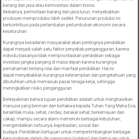
barang dan jasa atau berinvestasi dalam bisnis.
Akibatnya, permintaan barang dan jasa turun, menyebabkan
produsen memproduksi lebih sedikit. Penurunan produksi ini
berkontribusi pada perlambatan pertumbuhan ekonomi secara
keseluruhan.
Kurangnya kesadaran masyarakat akan pentingnya pendidikan
dapat menjadi salah satu faktor penyebab pengangguran, karena
individu biasanya tidak memprioritaskan pendidikan sebagai
investasi jangka panjang di masa depan karena kurangnya
pemahaman tentang nilai dan manfaat pendidikan. Hal ini
dapat menyebabkan kurangnya keterampilan dan pengetahuan yang
dibutuhkan untuk memasuki pasar tenaga kerja, sehingga
meningkatkan risiko pengangguran.
Berkeyakinan bahwa tujuan pendidikan adalah untuk menghasilkan
manusia yang beriman dan bertakwa kepada Tuhan Yang Maha Esa,
berakhlak mulia, sehat, cerdas, berakal sehat, berkemauan dan
cakap; mampu secara alami memenuhi berbagai kebutuhan,
mengendalikan nafsunya; kepribadian, sosial dan
budaya. Pendidikan bertujuan untuk mempertimbangkan berbagai
kemungkinan dalam diri seseorang (potensi) dan bertujuan untuk