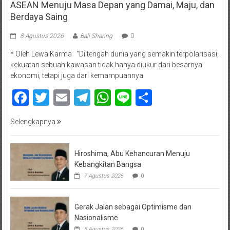
ASEAN Menuju Masa Depan yang Damai, Maju, dan
Berdaya Saing
8 Agustus 2026
Bali Sharing
0
* Oleh Lewa Karma “Di tengah dunia yang semakin terpolarisasi,
kekuatan sebuah kawasan tidak hanya diukur dari besarnya
ekonomi, tetapi juga dari kemampuannya
Facebook
Twitter
Email
Telegram
WhatsApp
Line
Share
Selengkapnya
Hiroshima, Abu Kehancuran Menuju
Kebangkitan Bangsa
7 Agustus 2026
0
Gerak Jalan sebagai Optimisme dan
Nasionalisme
5 Agustus 2026
0