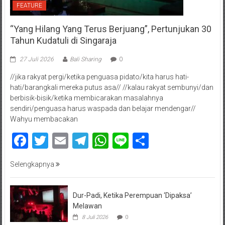
FEATURE
“Yang Hilang Yang Terus Berjuang”, Pertunjukan 30
Tahun Kudatuli di Singaraja
27 Juli 2026
Bali Sharing
0
//jika rakyat pergi/ketika penguasa pidato/kita harus hati-
hati/barangkali mereka putus asa// //kalau rakyat sembunyi/dan
berbisik-bisik/ketika membicarakan masalahnya
sendiri/penguasa harus waspada dan belajar mendengar//
Wahyu membacakan
Facebook
Twitter
Email
Telegram
WhatsApp
Line
Share
Selengkapnya
Dur-Padi, Ketika Perempuan ‘Dipaksa’
Melawan
8 Juli 2026
0