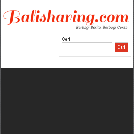
Lompat
ke
konten
Cari
Cari