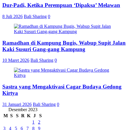
Dur-Padi, Ketika Perempuan ‘Dipaksa’ Melawan
8 Juli 2026
Bali Sharing
0
Ramadhan di Kampung Bugis, Wabup Supit Jalan
Kaki Susuri Gang-gang Kampung
10 Maret 2026
Bali Sharing
0
Sastra yang Mengaktivasi Cagar Budaya Gedong
Kirtya
31 Januari 2026
Bali Sharing
0
Desember 2023
M
S
S
R
K
J
S
1
2
3
4
5
6
7
8
9