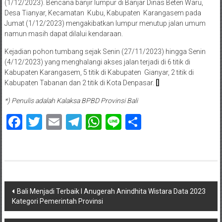
(1/12/2023). Bencana banjir lumpur di Banjar Dinas Beten Waru,
Desa Tianyar, Kecamatan Kubu, Kabupaten Karangasem pada
Jumat (1/12/2023) mengakibatkan lumpur menutup jalan umum
namun masih dapat dilalui kendaraan.
Kejadian pohon tumbang sejak Senin (27/11/2023) hingga Senin
(4/12/2023) yang menghalangi akses jalan terjadi di 6 titik di
Kabupaten Karangasem, 5 titik di Kabupaten Gianyar, 2 titik di
Kabupaten Tabanan dan 2 titik di Kota Denpasar.
[]
*) Penulis adalah Kalaksa BPBD Provinsi Bali
Facebook
Twitter
Email
Telegram
WhatsApp
Line
Share
Navigasi
Bali Menjadi Terbaik I Anugerah Anindhita Wistara Data 2023
Kategori Pemerintah Provinsi
pos