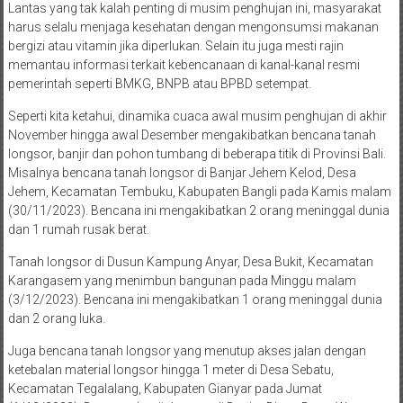
Lantas yang tak kalah penting di musim penghujan ini, masyarakat
harus selalu menjaga kesehatan dengan mengonsumsi makanan
bergizi atau vitamin jika diperlukan. Selain itu juga mesti rajin
memantau informasi terkait kebencanaan di kanal-kanal resmi
pemerintah seperti BMKG, BNPB atau BPBD setempat.
Seperti kita ketahui, dinamika cuaca awal musim penghujan di akhir
November hingga awal Desember mengakibatkan bencana tanah
longsor, banjir dan pohon tumbang di beberapa titik di Provinsi Bali.
Misalnya bencana tanah longsor di Banjar Jehem Kelod, Desa
Jehem, Kecamatan Tembuku, Kabupaten Bangli pada Kamis malam
(30/11/2023). Bencana ini mengakibatkan 2 orang meninggal dunia
dan 1 rumah rusak berat.
Tanah longsor di Dusun Kampung Anyar, Desa Bukit, Kecamatan
Karangasem yang menimbun bangunan pada Minggu malam
(3/12/2023). Bencana ini mengakibatkan 1 orang meninggal dunia
dan 2 orang luka.
Juga bencana tanah longsor yang menutup akses jalan dengan
ketebalan material longsor hingga 1 meter di Desa Sebatu,
Kecamatan Tegalalang, Kabupaten Gianyar pada Jumat