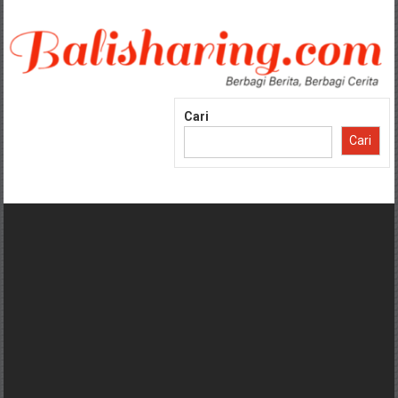
Lompat
ke
konten
Cari
Cari