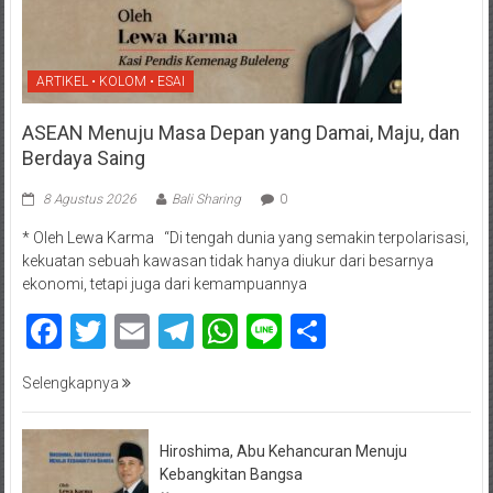
ARTIKEL • KOLOM • ESAI
ASEAN Menuju Masa Depan yang Damai, Maju, dan
Berdaya Saing
8 Agustus 2026
Bali Sharing
0
* Oleh Lewa Karma “Di tengah dunia yang semakin terpolarisasi,
kekuatan sebuah kawasan tidak hanya diukur dari besarnya
ekonomi, tetapi juga dari kemampuannya
Facebook
Twitter
Email
Telegram
WhatsApp
Line
Share
Selengkapnya
Hiroshima, Abu Kehancuran Menuju
Kebangkitan Bangsa