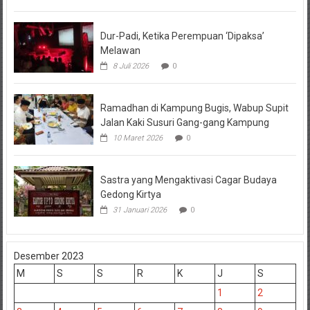
Dur-Padi, Ketika Perempuan ‘Dipaksa’
Melawan
8 Juli 2026
0
Ramadhan di Kampung Bugis, Wabup Supit
Jalan Kaki Susuri Gang-gang Kampung
10 Maret 2026
0
Sastra yang Mengaktivasi Cagar Budaya
Gedong Kirtya
31 Januari 2026
0
Desember 2023
M
S
S
R
K
J
S
1
2