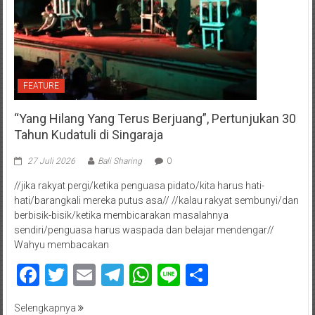
FEATURE
“Yang Hilang Yang Terus Berjuang”, Pertunjukan 30
Tahun Kudatuli di Singaraja
27 Juli 2026
Bali Sharing
0
//jika rakyat pergi/ketika penguasa pidato/kita harus hati-
hati/barangkali mereka putus asa// //kalau rakyat sembunyi/dan
berbisik-bisik/ketika membicarakan masalahnya
sendiri/penguasa harus waspada dan belajar mendengar//
Wahyu membacakan
Facebook
Twitter
Email
Telegram
WhatsApp
Line
Share
Selengkapnya