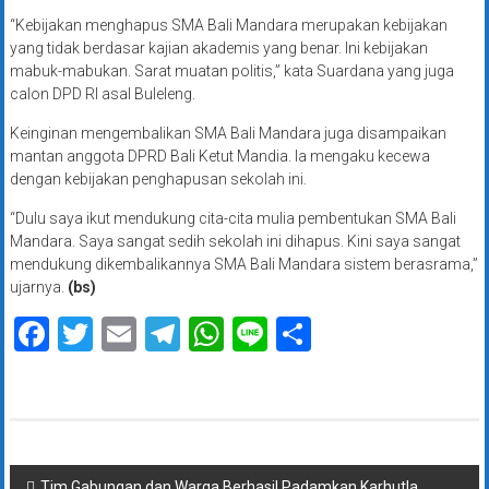
“Kebijakan menghapus SMA Bali Mandara merupakan kebijakan
yang tidak berdasar kajian akademis yang benar. Ini kebijakan
mabuk-mabukan. Sarat muatan politis,” kata Suardana yang juga
calon DPD RI asal Buleleng.
Keinginan mengembalikan SMA Bali Mandara juga disampaikan
mantan anggota DPRD Bali Ketut Mandia. Ia mengaku kecewa
dengan kebijakan penghapusan sekolah ini.
“Dulu saya ikut mendukung cita-cita mulia pembentukan SMA Bali
Mandara. Saya sangat sedih sekolah ini dihapus. Kini saya sangat
mendukung dikembalikannya SMA Bali Mandara sistem berasrama,”
ujarnya.
(bs)
Facebook
Twitter
Email
Telegram
WhatsApp
Line
Share
Navigasi
Tim Gabungan dan Warga Berhasil Padamkan Karhutla