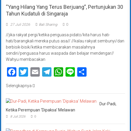
“Yang Hilang Yang Terus Berjuang”, Pertunjukan 30
Tahun Kudatuli di Singaraja
27 Juli 2026
Bali Sharing
0
//jika rakyat pergi/ketika penguasa pidato/kita harus hati-
hati/barangkali mereka putus asa// //kalau rakyat sembunyi/dan
berbisik-bisik/ketika membicarakan masalahnya
sendiri/penguasa harus waspada dan belajar mendengar//
Wahyu membacakan
Facebook
Twitter
Email
Telegram
WhatsApp
Line
Share
Selengkapnya
Dur-Padi,
Ketika Perempuan ‘Dipaksa’ Melawan
8 Juli 2026
0