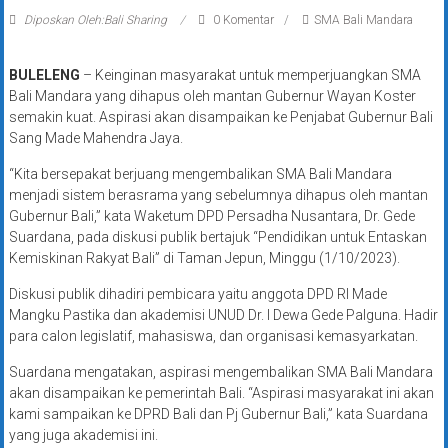
Diposkan Oleh:Bali Sharing
0 Komentar
SMA Bali Mandara
BULELENG
– Keinginan masyarakat untuk memperjuangkan SMA
Bali Mandara yang dihapus oleh mantan Gubernur Wayan Koster
semakin kuat. Aspirasi akan disampaikan ke Penjabat Gubernur Bali
Sang Made Mahendra Jaya.
“Kita bersepakat berjuang mengembalikan SMA Bali Mandara
menjadi sistem berasrama yang sebelumnya dihapus oleh mantan
Gubernur Bali,” kata Waketum DPD Persadha Nusantara, Dr. Gede
Suardana, pada diskusi publik bertajuk “Pendidikan untuk Entaskan
Kemiskinan Rakyat Bali” di Taman Jepun, Minggu (1/10/2023).
Diskusi publik dihadiri pembicara yaitu anggota DPD RI Made
Mangku Pastika dan akademisi UNUD Dr. I Dewa Gede Palguna. Hadir
para calon legislatif, mahasiswa, dan organisasi kemasyarkatan.
Suardana mengatakan, aspirasi mengembalikan SMA Bali Mandara
akan disampaikan ke pemerintah Bali. “Aspirasi masyarakat ini akan
kami sampaikan ke DPRD Bali dan Pj Gubernur Bali,” kata Suardana
yang juga akademisi ini.