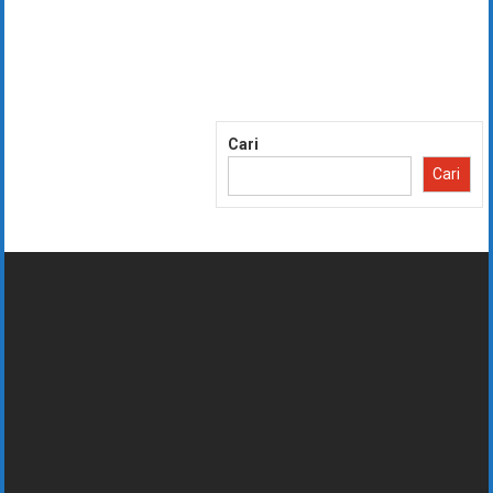
Lompat
ke
konten
Cari
Cari