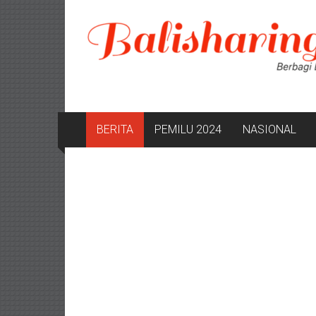
Lompat
ke
konten
BERITA
PEMILU 2024
NASIONAL