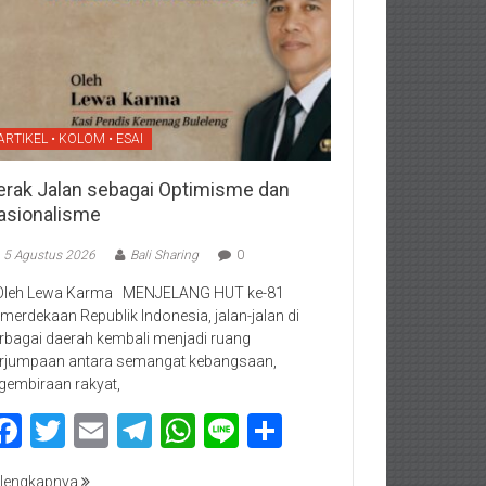
ARTIKEL • KOLOM • ESAI
erak Jalan sebagai Optimisme dan
asionalisme
5 Agustus 2026
Bali Sharing
0
Oleh Lewa Karma MENJELANG HUT ke-81
merdekaan Republik Indonesia, jalan-jalan di
rbagai daerah kembali menjadi ruang
rjumpaan antara semangat kebangsaan,
gembiraan rakyat,
Facebook
Twitter
Email
Telegram
WhatsApp
Line
Share
lengkapnya