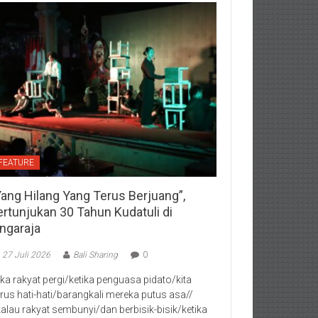
FEATURE
Yang Hilang Yang Terus Berjuang”,
ertunjukan 30 Tahun Kudatuli di
ingaraja
27 Juli 2026
Bali Sharing
0
jika rakyat pergi/ketika penguasa pidato/kita
rus hati-hati/barangkali mereka putus asa//
kalau rakyat sembunyi/dan berbisik-bisik/ketika