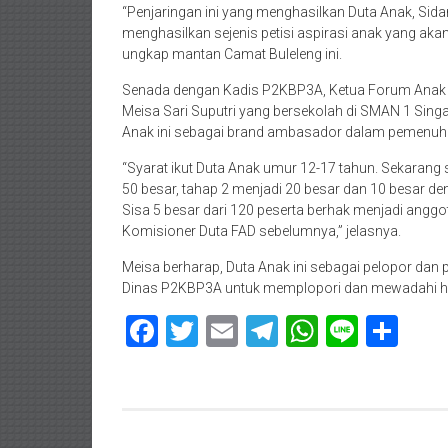
“Penjaringan ini yang menghasilkan Duta Anak, Sid
menghasilkan sejenis petisi aspirasi anak yang ak
ungkap mantan Camat Buleleng ini.
Senada dengan Kadis P2KBP3A, Ketua Forum Anak D
Meisa Sari Suputri yang bersekolah di SMAN 1 Singar
Anak ini sebagai brand ambasador dalam pemenuha
“Syarat ikut Duta Anak umur 12-17 tahun. Sekarang 
50 besar, tahap 2 menjadi 20 besar dan 10 besar den
Sisa 5 besar dari 120 peserta berhak menjadi anggot
Komisioner Duta FAD sebelumnya,” jelasnya.
Meisa berharap, Duta Anak ini sebagai pelopor dan
Dinas P2KBP3A untuk memplopori dan mewadahi hak-
Facebook
Twitter
Email
Telegram
WhatsAp
Line
Sha