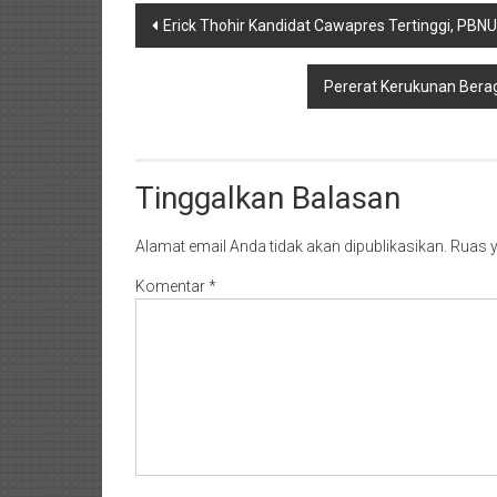
Navigasi
Erick Thohir Kandidat Cawapres Tertinggi, PBNU
pos
Pererat Kerukunan Ber
Tinggalkan Balasan
Alamat email Anda tidak akan dipublikasikan.
Ruas y
Komentar
*