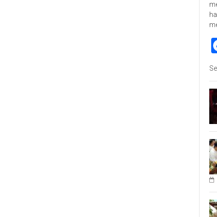
me
ha
m
Se