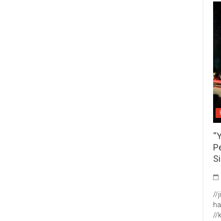
“
P
S
//
ha
//