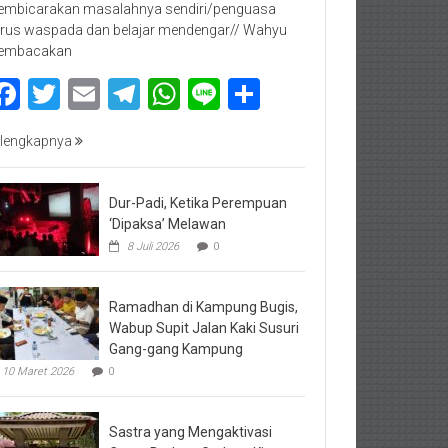
mbicarakan masalahnya sendiri/penguasa
rus waspada dan belajar mendengar// Wahyu
embacakan
Facebook
Twitter
Email
Telegram
WhatsApp
Line
Share
lengkapnya
Dur-Padi, Ketika Perempuan
‘Dipaksa’ Melawan
8 Juli 2026
0
Ramadhan di Kampung Bugis,
Wabup Supit Jalan Kaki Susuri
Gang-gang Kampung
10 Maret 2026
0
Sastra yang Mengaktivasi