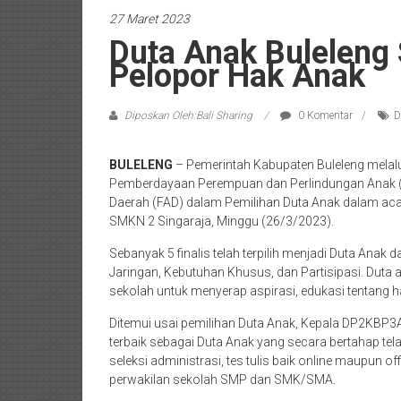
27 Maret 2023
Duta Anak Buleleng
Pelopor Hak Anak
Diposkan Oleh:Bali Sharing
0 Komentar
D
BULELENG
– Pemerintah Kabupaten Buleleng melal
Pemberdayaan Perempuan dan Perlindungan Anak (
Daerah (FAD) dalam Pemilihan Duta Anak dalam aca
SMKN 2 Singaraja, Minggu (26/3/2023).
Sebanyak 5 finalis telah terpilih menjadi Duta Anak
Jaringan, Kebutuhan Khusus, dan Partisipasi. Duta 
sekolah untuk menyerap aspirasi, edukasi tentang ha
Ditemui usai pemilihan Duta Anak, Kepala DP2KBP3
terbaik sebagai Duta Anak yang secara bertahap tel
seleksi administrasi, tes tulis baik online maupun o
perwakilan sekolah SMP dan SMK/SMA.