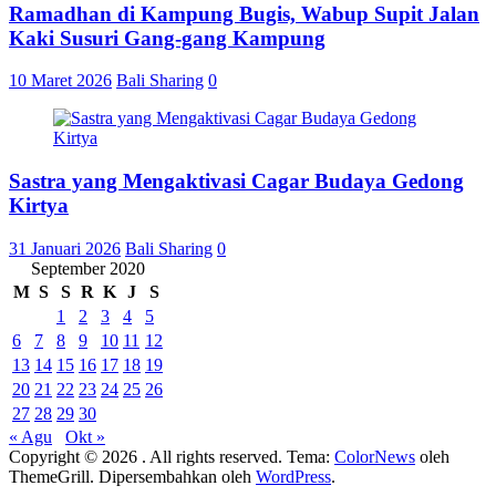
Ramadhan di Kampung Bugis, Wabup Supit Jalan
Kaki Susuri Gang-gang Kampung
10 Maret 2026
Bali Sharing
0
Sastra yang Mengaktivasi Cagar Budaya Gedong
Kirtya
31 Januari 2026
Bali Sharing
0
September 2020
M
S
S
R
K
J
S
1
2
3
4
5
6
7
8
9
10
11
12
13
14
15
16
17
18
19
20
21
22
23
24
25
26
27
28
29
30
« Agu
Okt »
Copyright © 2026
. All rights reserved. Tema:
ColorNews
oleh
ThemeGrill. Dipersembahkan oleh
WordPress
.