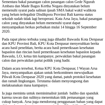
Sementara bakal pasangan calon pasangan calon Gede Ngurah
Ambara dan Made Bagus Kertha Negara dinyatakan belum
memenuhi syarat pada salinan ijasah SMA bakal wakil walikota
yang belum terlegalisir Disdikpora Provinsi Bali karena status
sekolah sudah tidak lagi beroperasi. Kata Arsa Jaya, bakal pasangan
calon yang dinyatakan belum memenuhi syarat dapat
menyampaikan berkas perbaikan mulai 14 hingga 16 September
2020.
Pada rapat pleno terbuka yang juga dihadiri Bawaslu Kota Denpasar
dan KPU Provinsi Bali, KPU Kota Denpasar menyerahkan berita
acara hasil penelitian, berita acara hasil pemeriksaan kesehatan
bapaslon dan rincian hasil pemeriksaan kesehatan bapaslon kepada
Bawaslu, LO, ketua tim kampanye, perwakilan bakal pasangan
calon dan perwakilan partai politik yang hadir.
Dalam acara tersebut, Ketua KPU Kota Denpasar, I Wayan Arsa
Jaya, menyampaikan ajakan untuk berkomitmen mewujudkan
Pilwali Kota Denpasar 2020 yang damai, patuh protokol kesehatan
dan ramah lingkungan. Terutama dalam menyongsong dan
melaksanakan masa kampanye.
Ia juga meminta untuk meminimalisir jumlah baliho dan spanduk
karena rawan dan sulitnya menentukan titik pemasangan yang
cukup banyak. Arsa juga mendorong penggunaan bahan yang dapat