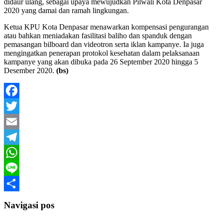
didaur ulang, sebagai upaya mewujudkan Pilwali Kota Denpasar
2020 yang damai dan ramah lingkungan.
Ketua KPU Kota Denpasar menawarkan kompensasi pengurangan
atau bahkan meniadakan fasilitasi baliho dan spanduk dengan
pemasangan bilboard dan videotron serta iklan kampanye. Ia juga
mengingatkan penerapan protokol kesehatan dalam pelaksanaan
kampanye yang akan dibuka pada 26 September 2020 hingga 5
Desember 2020.
(bs)
Facebook
Twitter
Email
Telegram
WhatsApp
Line
Share
Navigasi pos