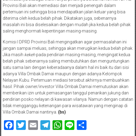
Provinsi Bali akan memediasi dan menjadi penengah dalam
pertemuan ini sehingga bisa mendapatkan jalan keluar yang bisa
diterima oleh kedua belah pihak. Dikatakan juga, sebenarnya
masalah ini bisa diselesaikan dengan mudah jika kedua belah pihak
saling menghormati kepentingan masing-masing.
Komisi I DPRD Provinsi Bali mengingatkan agar permasalahan ini
jangan sampai meluas, sehingga akan merugikan kedua belah pihak.
Jika masih
kekeh
pada pendirian masing-masing, mengingat kedua
belah pihak sebenarnya saling membutuhkan dan menguntungkan
satu sama lain dengan keberadaanya dalam hal ini baik itu dari sisi
adanya Villa Ombak Damai maupun dengan adanya Kelompok
Nelayan Kubu. Pertemuan mediasi tersebut akhirnya membuahkan
hasil. Pihak owner/investor Villa Ombak Damai memutuskan akan
memberikan izin untuk pemasangan tanggul penarikan jukung dan
pendirian posko nelayan di kawasan vilanya. Namun dengan catatan
tidak mengganggu ketenangan para wisatawan yang menginap di
Villa Ombak Damai nantinya.
(bs)
Facebook
Twitter
Email
Telegram
WhatsApp
Line
Share