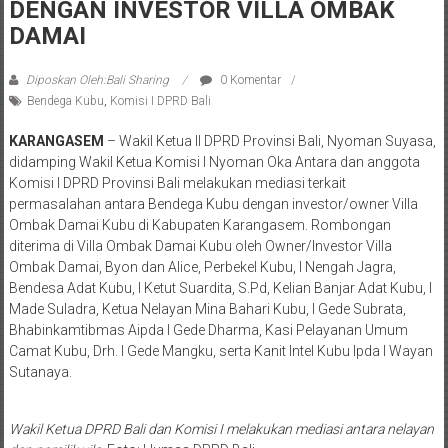
DENGAN INVESTOR VILLA OMBAK
DAMAI
Diposkan Oleh:Bali Sharing
0 Komentar
Bendega Kubu
,
Komisi I DPRD Bali
KARANGASEM
– Wakil Ketua II DPRD Provinsi Bali, Nyoman Suyasa,
didamping Wakil Ketua Komisi I Nyoman Oka Antara dan anggota
Komisi I DPRD Provinsi Bali melakukan mediasi terkait
permasalahan antara Bendega Kubu dengan investor/owner Villa
Ombak Damai Kubu di Kabupaten Karangasem. Rombongan
diterima di Villa Ombak Damai Kubu oleh Owner/Investor Villa
Ombak Damai, Byon dan Alice, Perbekel Kubu, I Nengah Jagra,
Bendesa Adat Kubu, I Ketut Suardita, S.Pd, Kelian Banjar Adat Kubu, I
Made Suladra, Ketua Nelayan Mina Bahari Kubu, I Gede Subrata,
Bhabinkamtibmas Aipda I Gede Dharma, Kasi Pelayanan Umum
Camat Kubu, Drh. I Gede Mangku, serta Kanit Intel Kubu Ipda I Wayan
Sutanaya.
Wakil Ketua DPRD Bali dan Komisi I melakukan mediasi antara nelayan