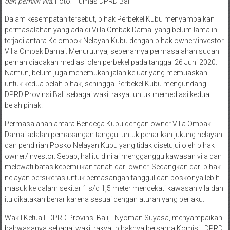
dan pemilik vila
. Foto: Humas DPRD Bali
Dalam kesempatan tersebut, pihak Perbekel Kubu menyampaikan
permasalahan yang ada di Villa Ombak Damai yang belum lama ini
terjadi antara Kelompok Nelayan Kubu dengan pihak owner/investor
Villa Ombak Damai. Menurutnya, sebenarnya permasalahan sudah
pernah diadakan mediasi oleh perbekel pada tanggal 26 Juni 2020.
Namun, belum juga menemukan jalan keluar yang memuaskan
untuk kedua belah pihak, sehingga Perbekel Kubu mengundang
DPRD Provinsi Bali sebagai wakil rakyat untuk memediasi kedua
belah pihak.
Permasalahan antara Bendega Kubu dengan owner Villa Ombak
Damai adalah pemasangan tanggul untuk penarikan jukung nelayan
dan pendirian Posko Nelayan Kubu yang tidak disetujui oleh pihak
owner/investor. Sebab, hal itu dinilai mengganggu kawasan vila dan
melewati batas kepemilikan tanah dari owner. Sedangkan dari pihak
nelayan bersikeras untuk pemasangan tanggul dan poskonya lebih
masuk ke dalam sekitar 1 s/d 1,5 meter mendekati kawasan vila dan
itu dikatakan benar karena sesuai dengan aturan yang berlaku.
Wakil Ketua II DPRD Provinsi Bali, I Nyoman Suyasa, menyampaikan
bahwasanya sebagai wakil rakyat pihaknya bersama Komisi I DPRD