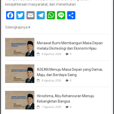
kesejahteraan masyarakat, dan menentukan
Facebook
Twitter
Email
Telegram
WhatsApp
Line
Share
Selengkapnya
Merawat Bumi Membangun Masa Depan
melalui Ekoteologi dan Ekonomi Hijau
8 Agustus 2026
0
ASEAN Menuju Masa Depan yang Damai,
Maju, dan Berdaya Saing
8 Agustus 2026
0
Hiroshima, Abu Kehancuran Menuju
Kebangkitan Bangsa
7 Agustus 2026
0