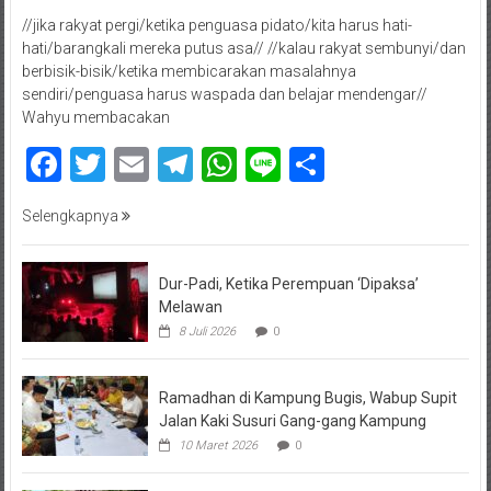
//jika rakyat pergi/ketika penguasa pidato/kita harus hati-
hati/barangkali mereka putus asa// //kalau rakyat sembunyi/dan
berbisik-bisik/ketika membicarakan masalahnya
sendiri/penguasa harus waspada dan belajar mendengar//
Wahyu membacakan
Facebook
Twitter
Email
Telegram
WhatsApp
Line
Share
Selengkapnya
Dur-Padi, Ketika Perempuan ‘Dipaksa’
Melawan
8 Juli 2026
0
Ramadhan di Kampung Bugis, Wabup Supit
Jalan Kaki Susuri Gang-gang Kampung
10 Maret 2026
0